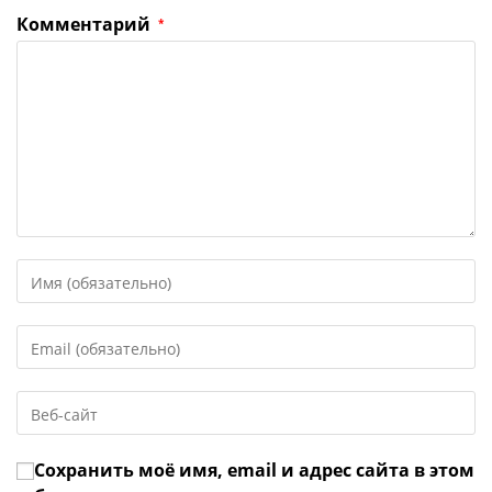
Комментарий
*
Введите
свое
имя
Введите
или
свой
имя
email-
пользователя,
Введите
адрес,
чтобы
URL
чтобы
прокомментировать
вашего
прокомментировать
Сохранить моё имя, email и адрес сайта в этом
веб-