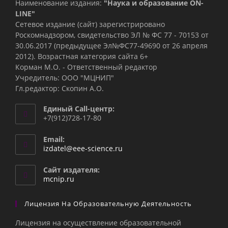
Наименование издания:
"Наука и образование ON-
LINE"
Сетевое издание (сайт) зарегистрировано
Роскомнадзором, свидетельство ЭЛ № ФС 77 - 70153 от
30.06.2017 (предыдущее Эл№ФC77-49690 от 26 апреля
2012). Возрастная категория сайта 6+
Корман М.О. - Ответственный редактор
Учредитель: ООО "МЦНИП"
Гл.редактор: Скопин А.О.
Единый Call-центр:
+7(912)728-17-80
Email:
Откроется
izdatel@eee-science.ru
в
вашем
Сайт издателя:
приложении
mcnip.ru
Лицензия На Образовательную Деятельность
Лицензия на осуществление образовательной