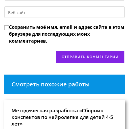
email-
пользователя,
Введите
адрес,
чтобы
URL
чтобы
прокомментировать
вашего
прокомментировать
Сохранить моё имя, email и адрес сайта в этом
веб-
сайта
браузере для последующих моих
(необязательно)
комментариев.
Смотреть похожие работы
Методическая разработка «Сборник
конспектов по нейролепке для детей 4-5
лет»