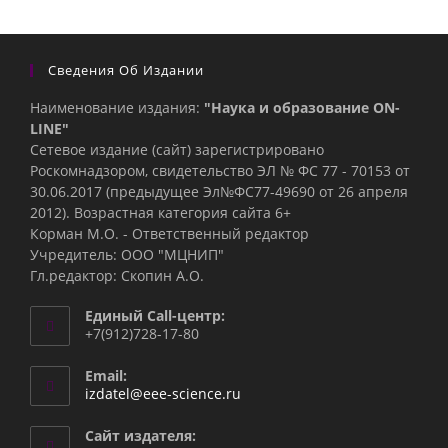
Сведения Об Издании
Наименование издания:
"Наука и образование ON-
LINE"
Сетевое издание (сайт) зарегистрировано
Роскомнадзором, свидетельство ЭЛ № ФС 77 - 70153 от
30.06.2017 (предыдущее Эл№ФC77-49690 от 26 апреля
2012). Возрастная категория сайта 6+
Корман М.О. - Ответственный редактор
Учредитель: ООО "МЦНИП"
Гл.редактор: Скопин А.О.
Единый Call-центр:
+7(912)728-17-80
Email:
Откроется
izdatel@eee-science.ru
в
вашем
Сайт издателя:
приложении