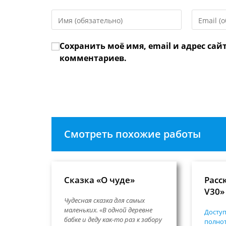
Введите
Введите
свое
свой
имя
email-
Сохранить моё имя, email и адрес сай
или
адрес,
имя
чтобы
комментариев.
пользователя,
прокомме
чтобы
прокомментировать
Смотреть похожие работы
Сказка «О чуде»
Расс
V30»
Чудесная сказка для самых
маленьких. «В одной деревне
Доступ
бабке и деду как-то раз к забору
полнот