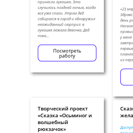
принесли лукошко. Это
случилось поздней ночью, когда
«23 ма
все уже спали. Утром дед
Здравс
собирался в город и обнаружил
день р
неожиданный сюрприз: в
Несмот
лукошке лежала девочка. Дед
провиа
пока…
у меня
завтра
первые
Посмотреть
планет
работу
из пер
Творческий проект
Сказ
«Сказка «Осьминог и
жел
волшебный
Доступ
рюкзачок»