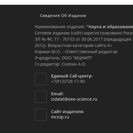
Сведения Об Издании
Наименование издания:
"Наука и образовани
Сетевое издание (сайт) зарегистрировано Рос
ЭЛ № ФС 77 - 70153 от 30.06.2017 (предыдуще
2012). Возрастная категория сайта 6+
Корман М.О. - Ответственный редактор
Учредитель: ООО "МЦНИП"
Гл.редактор: Скопин А.О.
Единый Call-центр:
+7(912)728-17-80
Email:
Откроется
izdatel@eee-science.ru
в
вашем
Сайт издателя:
приложении
mcnip.ru