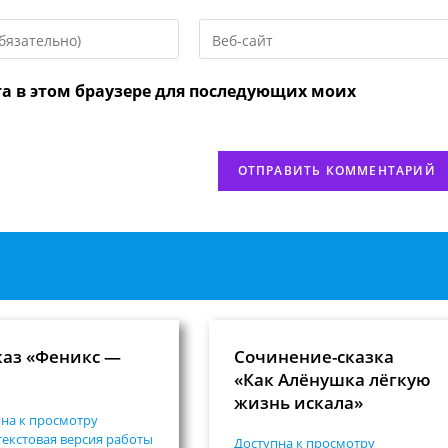
Введите
URL
вашего
та в этом браузере для последующих моих
веб-
сайта
нтировать
(необязательно)
каз «Феникс —
Сочинение-сказка
«Как Алёнушка лёгкую
жизнь искала»
на к просмотру
екстовая версия работы
Доступна к просмотру