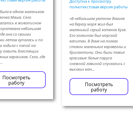
екстовая версия работы
Доступна к просмотру
полнотекстовая версия работы
была в одном маленьком
евочка Маша. Село
«В небольшом уютном домике
агалось в живописном
на берегу моря жил-был
 протекала небольшая
маленький серый котенок Кузя.
где она со своими
Его хозяином был морской
ми летом купалась и по
капитан. В доме на полках
м ходила с папой на
стояли маленькие каравеллы и
у ловить блестящих
бригантины. Они были такие
яных карасиков. Село, где
красивые: белые паруса
д…
снежной лавиной спускались с
высоких мач…
Посмотреть
работу
Посмотреть
работу