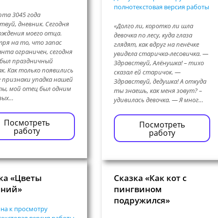
полнотекстовая версия работы
рта 3045 года
твуй, дневник. Сегодня
«Долго ли, коротко ли шла
ождения моего отца.
девочка по лесу, куда глаза
ря на то, что запас
глядят, как вдруг на пенёчке
нта ограничен, сегодня
увидела старичка-лесовичка. —
 был праздничный
Здравствуй, Алёнушка! – тихо
к. Как только появились
сказал ей старичок. —
 признаки упадка нашей
Здравствуй, дедушка! А откуда
ы, мой отец был одним
ты знаешь, как меня зовут? –
вых…
удивилась девочка. — Я мног…
Посмотреть
Посмотреть
работу
работу
ка «Цветы
Сказка «Как кот с
аний»
пингвином
подружился»
на к просмотру