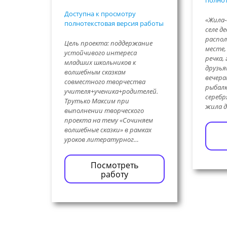
полнот
Доступна к просмотру
«Жила-
полнотекстовая версия работы
селе д
распол
Цель проекта: поддержание
месте,
устойчивого интереса
речка, 
младших школьников к
друзья
волшебным сказкам
вечера
совместного творчества
рыбалк
учителя+ученика+родителей.
серебр
Трутько Максим при
жила 
выполнении творческого
проекта на тему «Сочиняем
волшебные сказки» в рамках
уроков литературног…
Посмотреть
работу