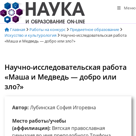
Перейти
Меню
к
содержимому
Главная
Работы на конкурс
Предметное образование
Искусство и культурология
Научно-исследовательская работа
«Маша и Медведь — добро или зло?»
Научно-исследовательская работа
«Маша и Медведь — добро или
зло?»
Автор:
Лубинская София Игоревна
Место работы/учебы
(аффилиация):
Вятская православная
гимназия во имя преподобного Трифона