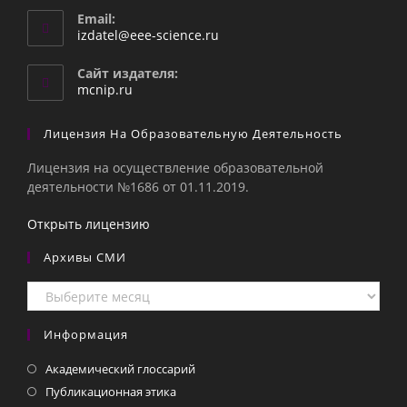
Email:
Откроется
izdatel@eee-science.ru
в
вашем
Сайт издателя:
приложении
mcnip.ru
Лицензия На Образовательную Деятельность
Лицензия на осуществление образовательной
деятельности №1686 от 01.11.2019.
Открыть лицензию
Архивы СМИ
Архивы
СМИ
Информация
Академический глоссарий
Публикационная этика