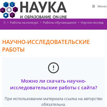
Перейти
Меню
к
содержимому
>
Работы на конкурс
>
Работы обучающихся
>
Научно-исследов
НАУЧНО-ИССЛЕДОВАТЕЛЬСКИЕ
РАБОТЫ
Можно ли скачать научно-
исследовательские работы с сайта?
При использовании материала ссылка на авторство
обязательна.