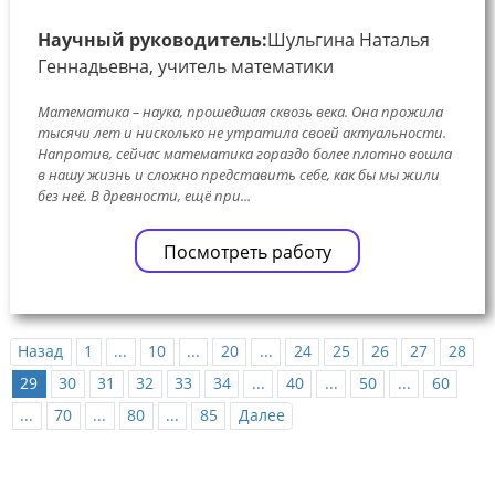
Научный руководитель:
Шульгина Наталья
Геннадьевна, учитель математики
Математика – наука, прошедшая сквозь века. Она прожила
тысячи лет и нисколько не утратила своей актуальности.
Напротив, сейчас математика гораздо более плотно вошла
в нашу жизнь и сложно представить себе, как бы мы жили
без неё. В древности, ещё при...
Посмотреть работу
Назад
1
...
10
...
20
...
24
25
26
27
28
29
30
31
32
33
34
...
40
...
50
...
60
...
70
...
80
...
85
Далее