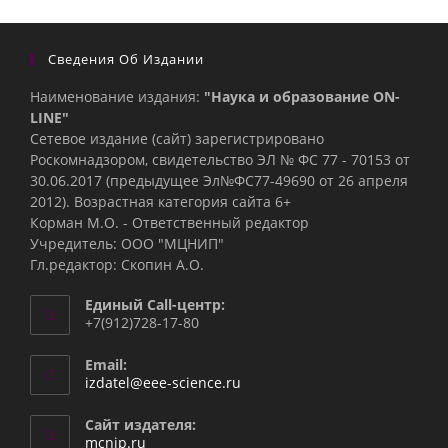
Сведения Об Издании
Наименование издания:
"Наука и образование ON-
LINE"
Сетевое издание (сайт) зарегистрировано
Роскомнадзором, свидетельство ЭЛ № ФС 77 - 70153 от
30.06.2017 (предыдущее Эл№ФC77-49690 от 26 апреля
2012). Возрастная категория сайта 6+
Корман М.О. - Ответственный редактор
Учредитель: ООО "МЦНИП"
Гл.редактор: Скопин А.О.
Единый Call-центр:
+7(912)728-17-80
Email:
Откроется
izdatel@eee-science.ru
в
вашем
Сайт издателя:
приложении
mcnip.ru