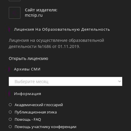
в
вашем
Сайт издателя:
приложении
mcnip.ru
Лицензия На Образовательную Деятельность
Лицензия на осуществление образовательной
деятельности №1686 от 01.11.2019.
Открыть лицензию
Архивы СМИ
Архивы
СМИ
Информация
Академический глоссарий
Публикационная этика
Помощь - FAQ
Помощь участнику конференции