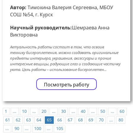
Автор:
Тимохина Валерия Сергеевна, МБОУ
СОШ №54, г. Курск
Научный руководитель:
Шемраева Анна
Викторовна
Актуальность работы состоит в том, что освоив
технику бисероплетения, можно создавать оригинальные
предметы интерьера, украшения, аксессуары и прочие
интересные вещицы, радующие глаз и создающие частичку
уюта. Цель работы – использование бисероплетен...
Посмотреть работу
1
...
10
...
20
...
30
...
40
...
50
...
60
61
62
63
64
65
66
67
68
69
70
...
80
...
90
...
100
...
105