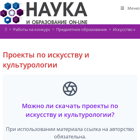
Перейти
Меню
к
содержимому
>
Работы на конкурс
>
Предметное образование
>
Искусство и 
Проекты по искусству и
культурологии
Можно ли скачать проекты по
искусству и культурологии?
При использовании материала ссылка на авторство
обязательна.