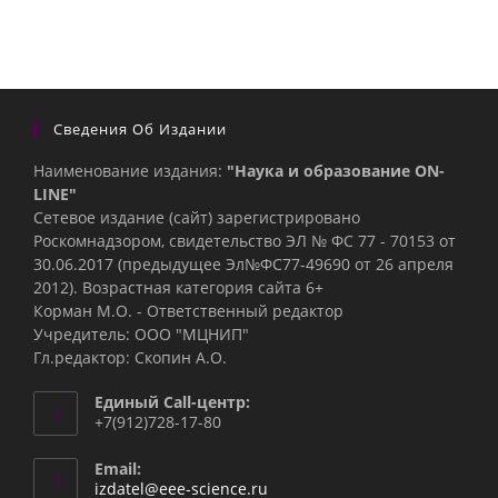
Сведения Об Издании
Наименование издания:
"Наука и образование ON-
LINE"
Сетевое издание (сайт) зарегистрировано
Роскомнадзором, свидетельство ЭЛ № ФС 77 - 70153 от
30.06.2017 (предыдущее Эл№ФC77-49690 от 26 апреля
2012). Возрастная категория сайта 6+
Корман М.О. - Ответственный редактор
Учредитель: ООО "МЦНИП"
Гл.редактор: Скопин А.О.
Единый Call-центр:
+7(912)728-17-80
Email:
Откроется
izdatel@eee-science.ru