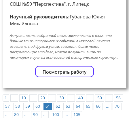
СОШ №59 "Перспектива", г. Липецк
Научный руководитель:
Губанова Юлия
Михайловна
Актуальность выбранной темы заключается в том, что
данные этих исторических событий в массовой печати
освещены под другим углом: сведения, более полно
раскрывающие это дело, можно получить лишь из
некоторых научных исследований исторического характер...
Посмотреть работу
1
...
10
...
20
...
30
...
40
...
50
...
56
57
58
59
60
61
62
63
64
65
66
...
70
...
80
...
90
...
100
...
105