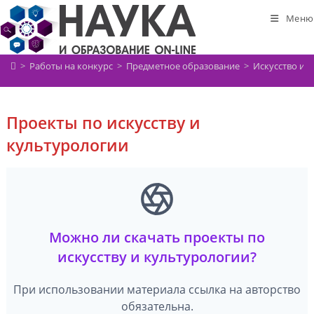
Перейти
Меню
к
содержимому
>
Работы на конкурс
>
Предметное образование
>
Искусство и 
Проекты по искусству и
культурологии
Можно ли скачать проекты по
искусству и культурологии?
При использовании материала ссылка на авторство
обязательна.