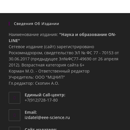
Сведения Об Издании
Наименование издания:
"Наука и образование ON-
LINE"
Сетевое издание (сайт) зарегистрировано
Роскомнадзором, свидетельство ЭЛ № ФС 77 - 70153 от
30.06.2017 (предыдущее Эл№ФC77-49690 от 26 апреля
2012). Возрастная категория сайта 6+
Корман М.О. - Ответственный редактор
Учредитель: ООО "МЦНИП"
Гл.редактор: Скопин А.О.
Единый Call-центр:
+7(912)728-17-80
Email:
Откроется
izdatel@eee-science.ru
в
вашем
Сайт издателя: