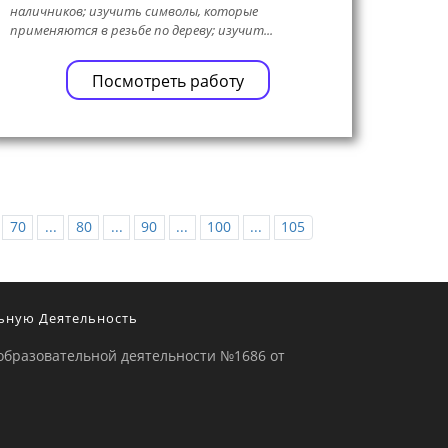
наличников; изучить символы, которые
применяются в резьбе по дереву; изучит...
Посмотреть работу
70
...
80
...
90
...
100
...
105
ьную Деятельность
образовательной деятельности №1686 от