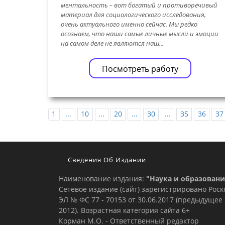
ментальность – вот богатый и противоречивый
материал для социологического исследования,
очень актуального именно сейчас. Мы редко
осознаем, что наши самые личные мысли и эмоции
на самом деле не являются наш...
Посмотреть работу
1
...
10
...
20
...
30
...
35
36
37
Сведения Об Издании
Наименование издания:
"Наука и образовани
Сетевое издание (сайт) зарегистрировано Рос
ЭЛ № ФС 77 - 70153 от 30.06.2017 (предыдуще
2012). Возрастная категория сайта 6+
Корман М.О. - Ответственный редактор