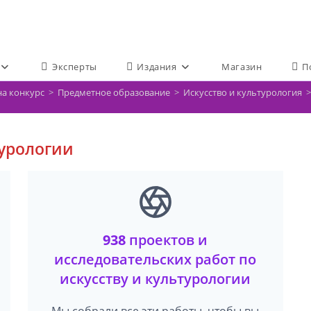
Эксперты
Издания
Магазин
П
на конкурс
>
Предметное образование
>
Искусство и культурология
>
турологии
938
проектов и
исследовательских работ по
искусству и культурологии
Мы собрали все эти работы, чтобы вы