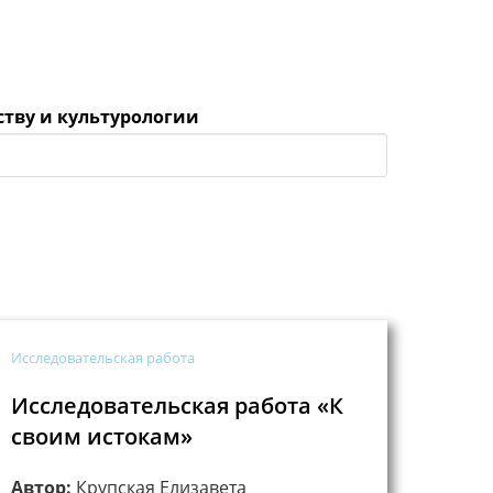
ству и культурологии
Исследовательская работа
Исследовательская работа «К
своим истокам»
Автор:
Крупская Елизавета