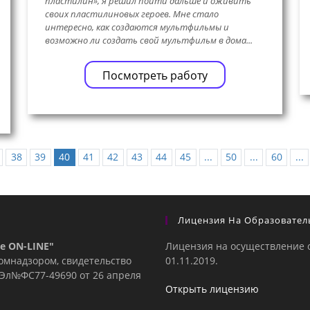
пластилин», я решил пойти дальше и оживить
своих пластилиновых героев. Мне стало
интересно, как создаются мультфильмы и
возможно ли создать свой мультфильм в дома...
Посмотреть работу
38
39
40
41
42
43
44
45
...
50
...
60
...
Лицензия На Образовател
е ON-LINE"
Лицензия на осуществление 
комнадзором, свидетельство
01.11.2019.
е Эл№ФC77-49690 от 26 апреля
Открыть лицензию