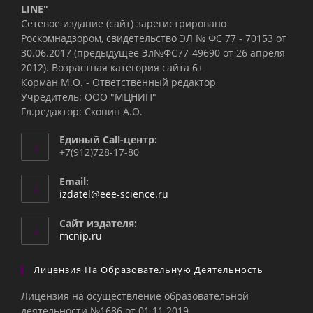
LINE"
Сетевое издание (сайт) зарегистрировано
Роскомнадзором, свидетельство ЭЛ № ФС 77 - 70153 от
30.06.2017 (предыдущее Эл№ФC77-49690 от 26 апреля
2012). Возрастная категория сайта 6+
Корман М.О. - Ответственный редактор
Учредитель: ООО "МЦНИП"
Гл.редактор: Скопин А.О.
Единый Call-центр:
+7(912)728-17-80
Email:
Откроется
izdatel@eee-science.ru
в
вашем
Сайт издателя:
приложении
mcnip.ru
Лицензия На Образовательную Деятельность
Лицензия на осуществление образовательной
деятельности №1686 от 01.11.2019.