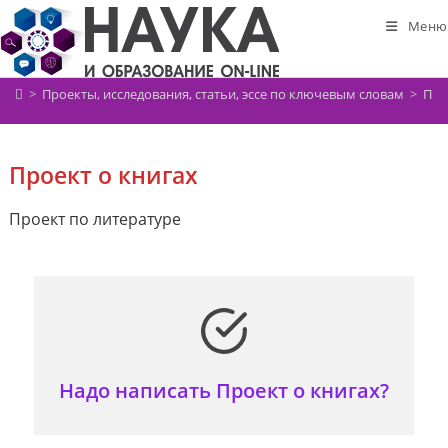
Перейти
Меню
к
содержимому
>
Проекты, исследования, статьи, эссе по ключевым словам
>
Про
Проект о книгах
Проект по литературе
Надо написать Проект о книгах?