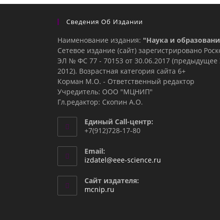
Сведения Об Издании
Наименование издания:
"Наука и образовани
Сетевое издание (сайт) зарегистрировано Рос
ЭЛ № ФС 77 - 70153 от 30.06.2017 (предыдуще
2012). Возрастная категория сайта 6+
Корман М.О. - Ответственный редактор
Учредитель: ООО "МЦНИП"
Гл.редактор: Скопин А.О.
Единый Call-центр:
+7(912)728-17-80
Email:
Откроется
izdatel@eee-science.ru
в
вашем
Сайт издателя:
приложении
mcnip.ru