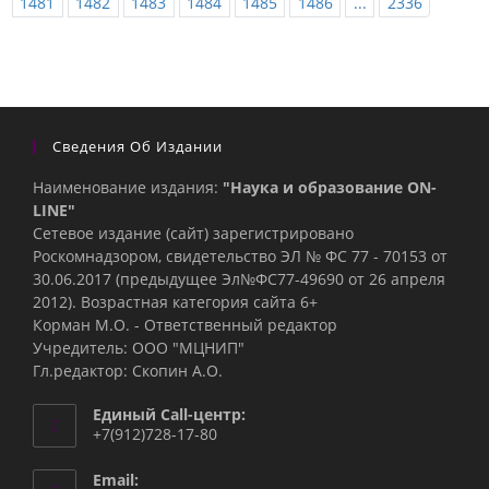
1481
1482
1483
1484
1485
1486
...
2336
Сведения Об Издании
Наименование издания:
"Наука и образование ON-
LINE"
Сетевое издание (сайт) зарегистрировано
Роскомнадзором, свидетельство ЭЛ № ФС 77 - 70153 от
30.06.2017 (предыдущее Эл№ФC77-49690 от 26 апреля
2012). Возрастная категория сайта 6+
Корман М.О. - Ответственный редактор
Учредитель: ООО "МЦНИП"
Гл.редактор: Скопин А.О.
Единый Call-центр:
+7(912)728-17-80
Email: