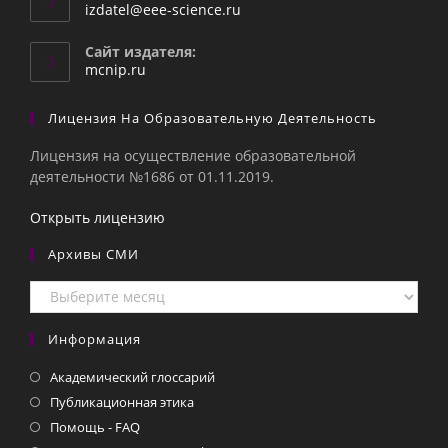
Откроется
izdatel@eee-science.ru
в
вашем
Сайт издателя:
приложении
mcnip.ru
Лицензия На Образовательную Деятельность
Лицензия на осуществление образовательной
деятельности №1686 от 01.11.2019.
Открыть лицензию
Архивы СМИ
Архивы
СМИ
Информация
Академический глоссарий
Публикационная этика
Помощь - FAQ