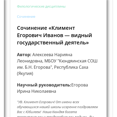
Филологические дисциплины
Сочинение
Сочинение «Климент
Егорович Иванов — видный
государственный деятель»
Автор:
Алексеева Нарияна
Леонидовна, МБОУ "Кюндяинская СОШ
им. Б.Н. Егорова", Республика Саха
(Якутия)
Научный руководитель:
Егорова
Ирина Николаевна
"УВ. Климент Егорович! От имени всех
обучающихся нашей школы искренне поздравляем
Вас с Юбилеем! Наша Кюндяя богата
талантливыми и трудолюбивыми людьми.. Вы