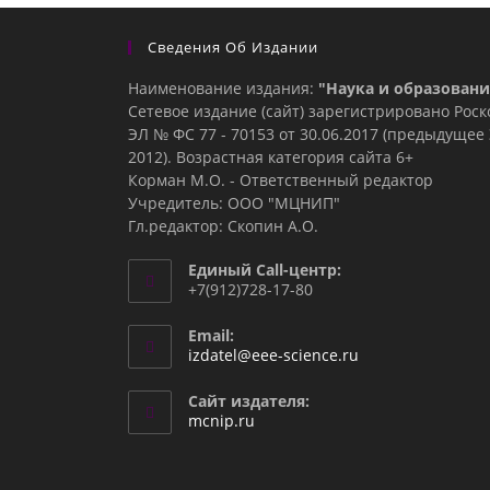
Сведения Об Издании
Наименование издания:
"Наука и образовани
Сетевое издание (сайт) зарегистрировано Рос
ЭЛ № ФС 77 - 70153 от 30.06.2017 (предыдуще
2012). Возрастная категория сайта 6+
Корман М.О. - Ответственный редактор
Учредитель: ООО "МЦНИП"
Гл.редактор: Скопин А.О.
Единый Call-центр:
+7(912)728-17-80
Email:
Откроется
izdatel@eee-science.ru
в
вашем
Сайт издателя:
приложении
mcnip.ru