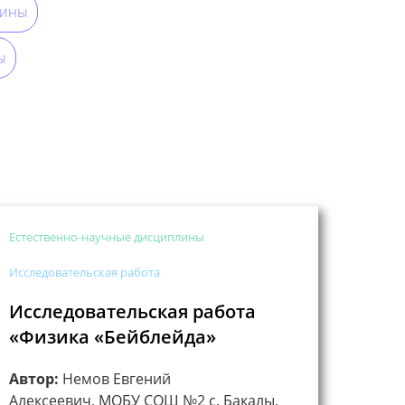
лины
ы
Естественно-научные дисциплины
Исследовательская работа
Исследовательская работа
«Физика «Бейблейда»
Автор:
Немов Евгений
Алексеевич, МОБУ СОШ №2 с. Бакалы,