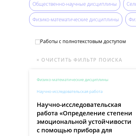
Общественно-научные дисциплины
Сел
Физико-математические дисциплины
Физ
Работы с полнотекстовым доступом
Физико-математические дисциплины
Научно-исследовательская работа
Научно-исследовательская
работа «Определение степени
эмоциональной устойчивости
с помощью прибора для