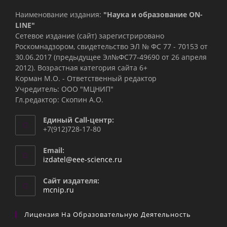
Наименование издания:
"Наука и образование ON-
LINE"
Сетевое издание (сайт) зарегистрировано
Роскомнадзором, свидетельство ЭЛ № ФС 77 - 70153 от
30.06.2017 (предыдущее Эл№ФC77-49690 от 26 апреля
2012). Возрастная категория сайта 6+
Корман М.О. - Ответственный редактор
Учредитель: ООО "МЦНИП"
Гл.редактор: Скопин А.О.
Единый Call-центр:
+7(912)728-17-80
Email:
Откроется
izdatel@eee-science.ru
в
вашем
Сайт издателя:
приложении
mcnip.ru
Лицензия На Образовательную Деятельность