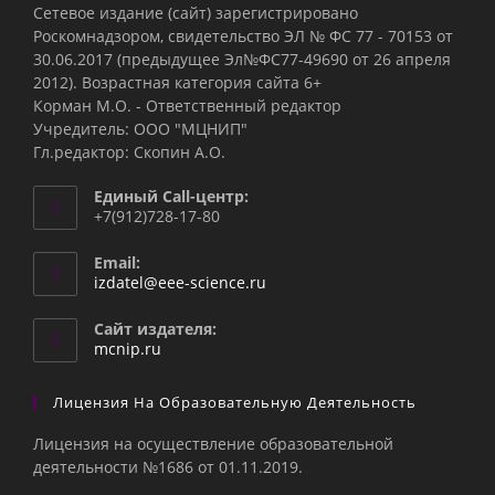
Сетевое издание (сайт) зарегистрировано
Роскомнадзором, свидетельство ЭЛ № ФС 77 - 70153 от
30.06.2017 (предыдущее Эл№ФC77-49690 от 26 апреля
2012). Возрастная категория сайта 6+
Корман М.О. - Ответственный редактор
Учредитель: ООО "МЦНИП"
Гл.редактор: Скопин А.О.
Единый Call-центр:
+7(912)728-17-80
Email:
Откроется
izdatel@eee-science.ru
в
вашем
Сайт издателя:
приложении
mcnip.ru
Лицензия На Образовательную Деятельность
Лицензия на осуществление образовательной
деятельности №1686 от 01.11.2019.