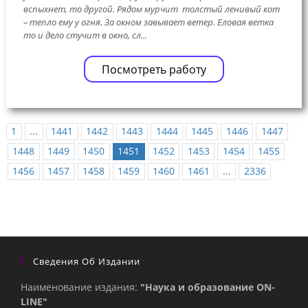
вспыхнет, то другой. Рядом мурчит толстый ленивый кот
– тепло ему у огня. За окном завывает ветер. Еловая ветка
то и дело стучит в окно, сл...
Посмотреть работу
1
...
1441
1442
1443
1444
1445
1446
1447
1448
1449
1450
1451
1452
1453
1454
1455
1456
1457
1458
1459
1460
1461
...
2336
Сведения Об Издании
Наименование издания:
"Наука и образование ON-
LINE"