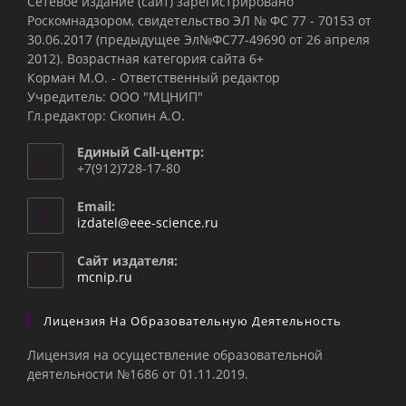
Сетевое издание (сайт) зарегистрировано
Роскомнадзором, свидетельство ЭЛ № ФС 77 - 70153 от
30.06.2017 (предыдущее Эл№ФC77-49690 от 26 апреля
2012). Возрастная категория сайта 6+
Корман М.О. - Ответственный редактор
Учредитель: ООО "МЦНИП"
Гл.редактор: Скопин А.О.
Единый Call-центр:
+7(912)728-17-80
Email:
Откроется
izdatel@eee-science.ru
в
вашем
Сайт издателя:
приложении
mcnip.ru
Лицензия На Образовательную Деятельность
Лицензия на осуществление образовательной
деятельности №1686 от 01.11.2019.