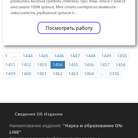
развилась миопия средней степени, при том, что в 1 классе
она имела 100% зрение. Мне стало интересно выявить
зависимость ухудшения зрения п...
Посмотреть работу
1
...
1444
1445
1446
1447
1448
1449
1450
1451
1452
1453
1454
1455
1456
1457
1458
1459
1460
1461
1462
1463
1464
...
2336
Сведения Об Издании
Наименование издания:
"Наука и образование ON-
LINE"