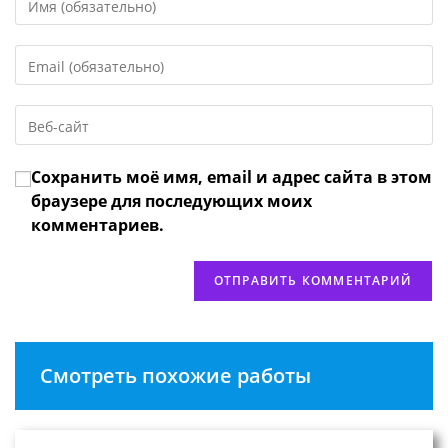
свое
имя
Введите
или
свой
имя
email-
пользователя,
Введите
адрес,
чтобы
URL
чтобы
прокомментировать
вашего
прокомментировать
Сохранить моё имя, email и адрес сайта в этом
веб-
сайта
браузере для последующих моих
(необязательно)
комментариев.
Смотреть похожие работы