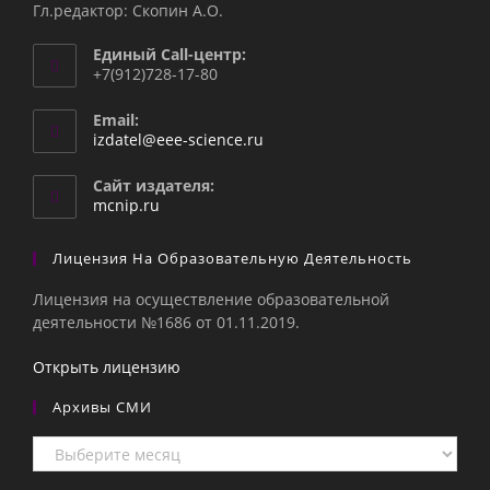
Гл.редактор: Скопин А.О.
Единый Call-центр:
+7(912)728-17-80
Email:
Откроется
izdatel@eee-science.ru
в
вашем
Сайт издателя:
приложении
mcnip.ru
Лицензия На Образовательную Деятельность
Лицензия на осуществление образовательной
деятельности №1686 от 01.11.2019.
Открыть лицензию
Архивы СМИ
Архивы
СМИ