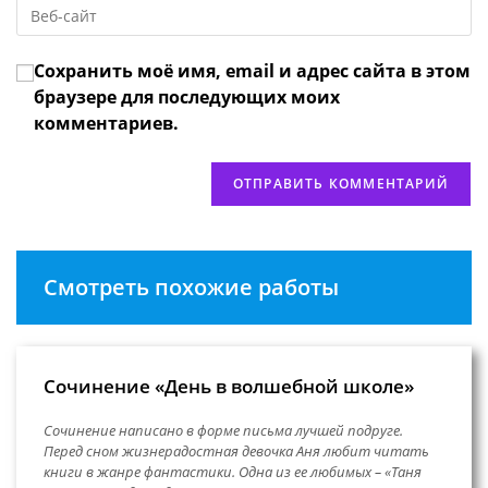
Введите
адрес,
чтобы
URL
чтобы
прокомментировать
вашего
прокомментировать
Сохранить моё имя, email и адрес сайта в этом
веб-
сайта
браузере для последующих моих
(необязательно)
комментариев.
Смотреть похожие работы
Сочинение «День в волшебной школе»
Сочинение написано в форме письма лучшей подруге.
Перед сном жизнерадостная девочка Аня любит читать
книги в жанре фантастики. Одна из ее любимых – «Таня