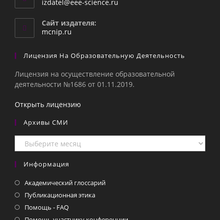
Откроется
izdatel@eee-science.ru
в
вашем
Сайт издателя:
приложении
mcnip.ru
Лицензия На Образовательную Деятельность
Лицензия на осуществление образовательной
деятельности №1686 от 01.11.2019.
Открыть лицензию
Архивы СМИ
Архивы
СМИ
Информация
Академический глоссарий
Публикационная этика
Помощь - FAQ
Помощь участнику конференции