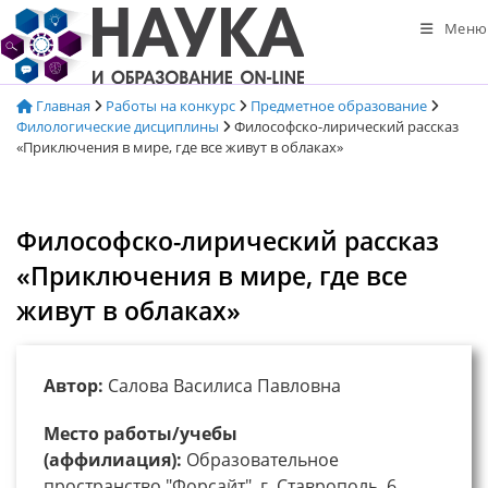
Перейти
Меню
к
содержимому
Главная
Работы на конкурс
Предметное образование
Филологические дисциплины
Философско-лирический рассказ
«Приключения в мире, где все живут в облаках»
Философско-лирический рассказ
«Приключения в мире, где все
живут в облаках»
Автор:
Салова Василиса Павловна
Место работы/учебы
(аффилиация):
Образовательное
пространство "Форсайт", г. Ставрополь, 6