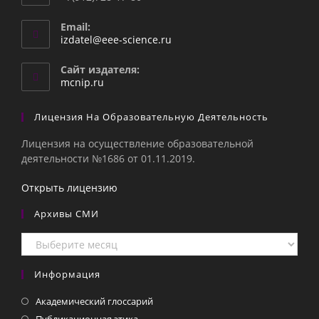
Email:
Откроется
izdatel@eee-science.ru
в
вашем
Сайт издателя:
приложении
mcnip.ru
Лицензия На Образовательную Деятельность
Лицензия на осуществление образовательной
деятельности №1686 от 01.11.2019.
Открыть лицензию
Архивы СМИ
Архивы
СМИ
Информация
Академический глоссарий
Публикационная этика