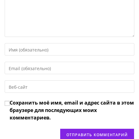
Введите
свое
имя
Введите
или
свой
имя
email-
пользователя,
Введите
адрес,
чтобы
URL
чтобы
прокомментировать
вашего
прокомментировать
Сохранить моё имя, email и адрес сайта в этом
веб-
сайта
браузере для последующих моих
(необязательно)
комментариев.