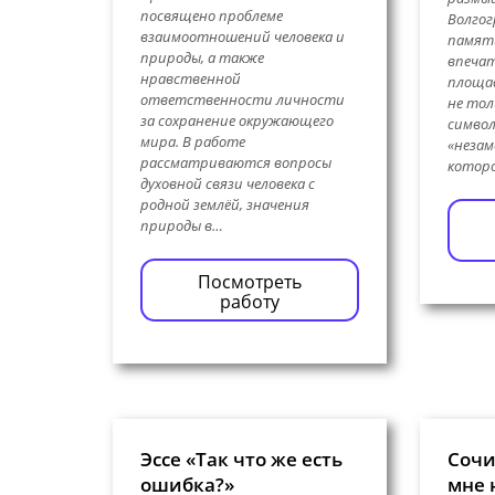
посвящено проблеме
Волгог
взаимоотношений человека и
памяти
природы, а также
впечат
нравственной
площа
ответственности личности
не тол
за сохранение окружающего
символ
мира. В работе
«незам
рассматриваются вопросы
которо
духовной связи человека с
родной землёй, значения
природы в…
Посмотреть
работу
Эссе «Так что же есть
Сочи
ошибка?»
мне 