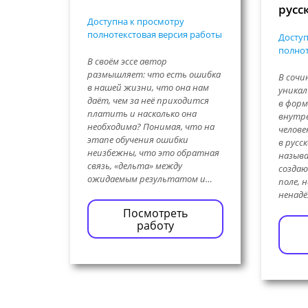
русс
Доступна к просмотру
полнотекстовая версия работы
Доступ
полнот
В своём эссе автор
размышляет: что есть ошибка
В сочи
в нашей жизни, что она нам
уникал
даёт, чем за неё приходится
в форм
платить и насколько она
внутр
необходима? Понимая, что на
челове
этапе обучения ошибки
в русс
неизбежны, что это обратная
называ
связь, «дельта» между
создаю
ожидаемым результатом и…
поле, 
ненад
Посмотреть
работу