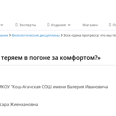
Эксперты
Издания
Магазин
П
вание
Филологические дисциплины
Эссе «Цена прогресса: что мы т
ы теряем в погоне за комфортом?»
КОУ "Кош-Агачская СОШ имени Валерия Ивановича
сара Жиенхановна