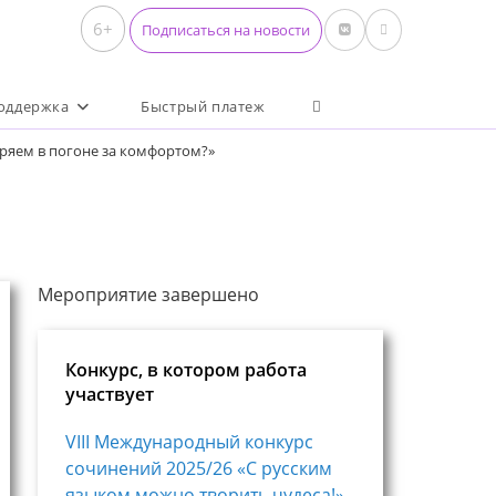
6+
Подписаться на новости
Переключить поиск по 
оддержка
Быстрый платеж
еряем в погоне за комфортом?»
Мероприятие завершено
Конкурс, в котором работа
участвует
VIII Международный конкурс
сочинений 2025/26 «С русским
языком можно творить чудеса!»