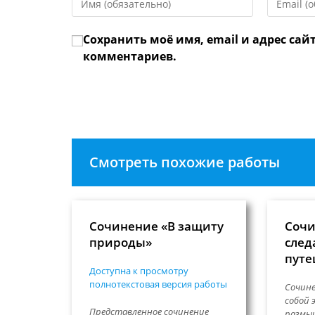
свое
свой
имя
email-
Сохранить моё имя, email и адрес сай
или
адрес,
имя
чтобы
комментариев.
пользователя,
прокомме
чтобы
прокомментировать
Смотреть похожие работы
Сочинение «В защиту
Сочи
природы»
след
путе
Доступна к просмотру
полнотекстовая версия работы
Сочин
собой 
Представленное сочинение
размыш