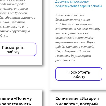
Доступна к просмотру
раде как о городах
полнотекстовая версия работы
. Автор, описывая
ления от Красной
В сочинении автор
ди, обращает внимание
доказывает, что роман
ько на известные
Л. Н. Толстого не теряет
ы столицы, но и на
значимости в XXI веке, потому
етную» брусчатку, в
что говорит о вечных
й, ка…
человеческих ценностях и
внутренних поисках. Через
судьбы Наташи Ростовой,
Посмотреть
Пьера Безухова, Николая
работу
Ростова и других героев
раскрываютс…
Посмотреть
работу
нение «Почему
Сочинение «История
нравится учить
о человеке, который