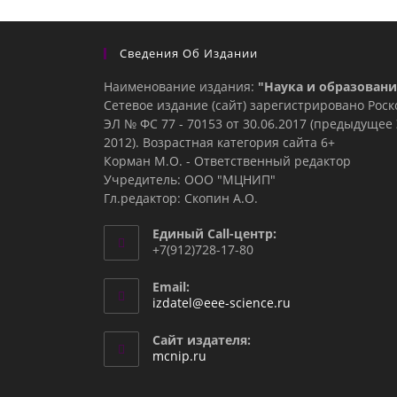
Сведения Об Издании
Наименование издания:
"Наука и образовани
Сетевое издание (сайт) зарегистрировано Рос
ЭЛ № ФС 77 - 70153 от 30.06.2017 (предыдуще
2012). Возрастная категория сайта 6+
Корман М.О. - Ответственный редактор
Учредитель: ООО "МЦНИП"
Гл.редактор: Скопин А.О.
Единый Call-центр:
+7(912)728-17-80
Email:
Откроется
izdatel@eee-science.ru
в
вашем
Сайт издателя:
приложении
mcnip.ru