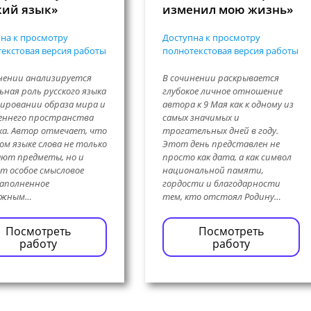
кий язык»
изменил мою жизнь»
на к просмотру
Доступна к просмотру
екстовая версия работы
полнотекстовая версия работы
нении анализируется
В сочинении раскрывается
ьная роль русского языка
глубокое личное отношение
ировании образа мира и
автора к 9 Мая как к одному из
еннего пространства
самых значимых и
ка. Автор отмечает, что
трогательных дней в году.
ком языке слова не только
Этот день представлен не
ют предметы, но и
просто как дата, а как символ
т особое смысловое
национальной памяти,
наполненное
гордости и благодарности
ёжным…
тем, кто отстоял Родину…
Посмотреть
Посмотреть
работу
работу