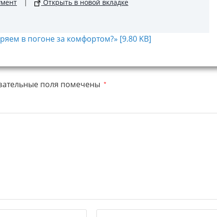
умент
|
Открыть в новой вкладке
ряем в погоне за комфортом?» [9.80 KB]
зательные поля помечены
*
Введите