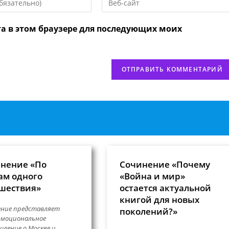
URL
вашего
та в этом браузере для последующих моих
веб-
сайта
нтировать
(необязательно)
нение «По
Сочинение «Почему
ам одного
«Война и мир»
шествия»
остается актуальной
книгой для новых
ение представляет
поколений?»
эмоциональное
ление о Москве и