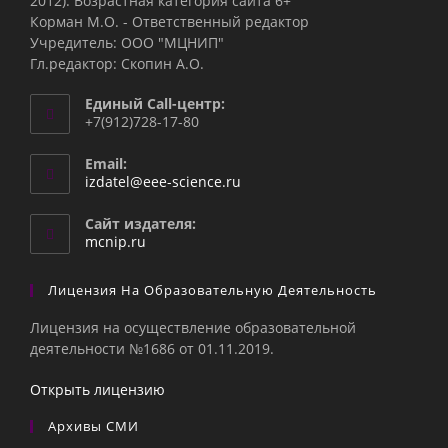
2012). Возрастная категория сайта 6+
Корман М.О. - Ответственный редактор
Учредитель: ООО "МЦНИП"
Гл.редактор: Скопин А.О.
Единый Call-центр:
+7(912)728-17-80
Email:
Откроется
izdatel@eee-science.ru
в
вашем
Сайт издателя:
приложении
mcnip.ru
Лицензия На Образовательную Деятельность
Лицензия на осуществление образовательной
деятельности №1686 от 01.11.2019.
Открыть лицензию
Архивы СМИ