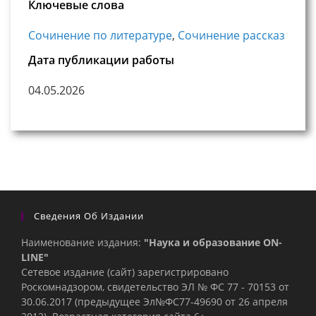
Ключевые слова
Сочинение по литературе
,
Сочинение рассказ
Дата публикации работы
04.05.2026
Сведения Об Издании
Наименование издания:
"Наука и образование ON-
LINE"
Сетевое издание (сайт) зарегистрировано
Роскомнадзором, свидетельство ЭЛ № ФС 77 - 70153 от
30.06.2017 (предыдущее Эл№ФC77-49690 от 26 апреля