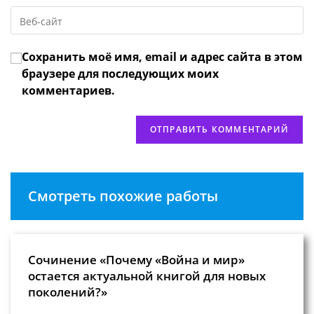
email-
пользователя,
Введите
адрес,
чтобы
URL
чтобы
прокомментировать
вашего
прокомментировать
Сохранить моё имя, email и адрес сайта в этом
веб-
сайта
браузере для последующих моих
(необязательно)
комментариев.
Смотреть похожие работы
Сочинение «Почему «Война и мир»
остается актуальной книгой для новых
поколений?»