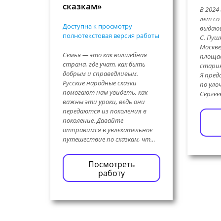
сказкам»
В 2024
лет со
Доступна к просмотру
выдающ
полнотекстовая версия работы
С. Пуш
Москве
Семья — это как волшебная
площад
страна, где учат, как быть
стари
добрым и справедливым.
Я пред
Русские народные сказки
по уло
помогают нам увидеть, как
Серге
важны эти уроки, ведь они
передаются из поколения в
поколение. Давайте
отправимся в увлекательное
путешествие по сказкам, чт…
Посмотреть
работу