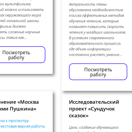
го мультфильма,
Актуальность темы
ый можно использовать
обусловлена необходимостью
ках окружающего мира
поиска эффективных методов
тей начальной школы.
обучения чтению, которые
фильм должен
позволят повысить скорость
ять сложные научные
чтения у младших школьников.
сы, такие как…
В условиях современного
образовательного процесса,
где объем информации
Посмотреть
постоянно растет, умение…
работу
Посмотреть
работу
нение «Москва
Исследовательский
ами Пушкина»
проект «Сундучок
сказок»
на к просмотру
екстовая версия работы
Цель: создание обучающего