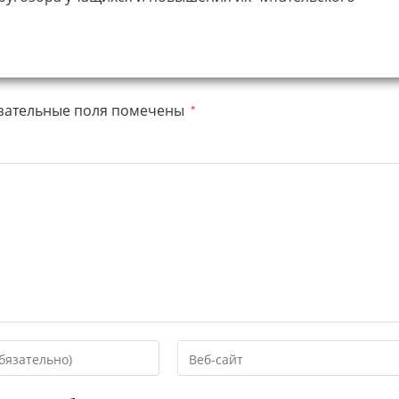
зательные поля помечены
*
Введите
URL
вашего