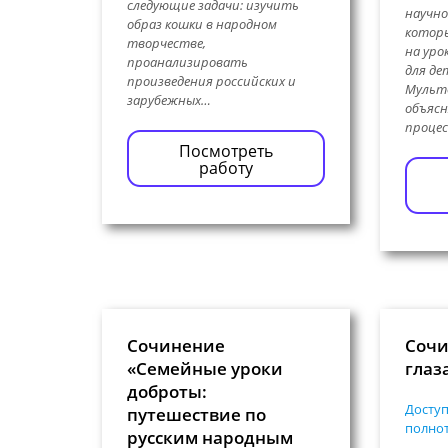
следующие задачи: изучить
научно
образ кошки в народном
котор
творчестве,
на уро
проанализировать
для де
произведения российских и
Мульт
зарубежных…
объясн
процес
Посмотреть
работу
Сочинение
Сочи
«Семейные уроки
глаз
доброты:
Доступ
путешествие по
полнот
русским народным