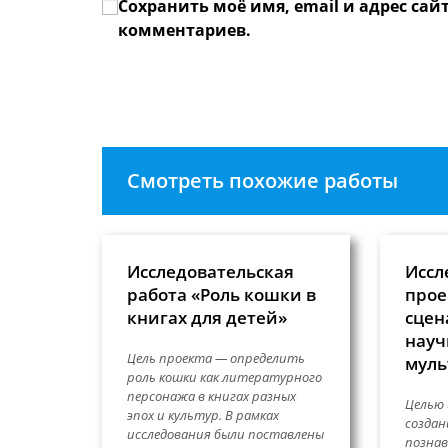
Сохранить моё имя, email и адрес сай
или
адрес,
имя
чтобы
комментариев.
пользователя,
прокомме
чтобы
прокомментировать
Смотреть похожие работы
Исследовательская
Иссл
работа «Роль кошки в
прое
книгах для детей»
сцен
науч
Цель проекта — определить
муль
роль кошки как литературного
персонажа в книгах разных
Целью 
эпох и культур. В рамках
создан
исследования были поставлены
познав