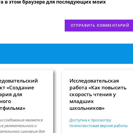
та в этом браузере для последующих моих
веб-
сайта
нтировать
(необязательно)
едовательский
Исследовательская
кт «Создание
работа «Как повысить
ария для
скорость чтения у
ного
младших
тфильма»
школьников»
исследования является
Доступна к просмотру
ие увлекательного и
полнотекстовая версия работы
ательного сценария для