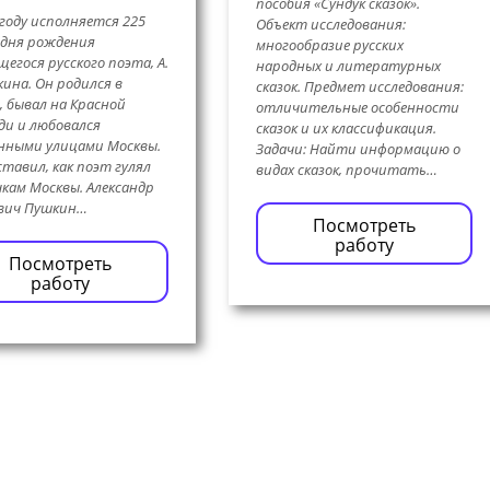
пособия «Сундук сказок».
 году исполняется 225
Объект исследования:
 дня рождения
многообразие русских
егося русского поэта, А.
народных и литературных
кина. Он родился в
сказок. Предмет исследования:
, бывал на Красной
отличительные особенности
и и любовался
сказок и их классификация.
нными улицами Москвы.
Задачи: Найти информацию о
ставил, как поэт гулял
видах сказок, прочитать…
чкам Москвы. Александр
евич Пушкин…
Посмотреть
работу
Посмотреть
работу