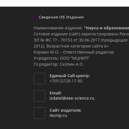
Сведения Об Издании
Наименование издания:
"Наука и образовани
Сетевое издание (сайт) зарегистрировано Рос
ЭЛ № ФС 77 - 70153 от 30.06.2017 (предыдуще
2012). Возрастная категория сайта 6+
Корман М.О. - Ответственный редактор
Учредитель: ООО "МЦНИП"
Гл.редактор: Скопин А.О.
Единый Call-центр:
+7(912)728-17-80
Email:
Откроется
izdatel@eee-science.ru
в
вашем
Сайт издателя:
приложении
mcnip.ru