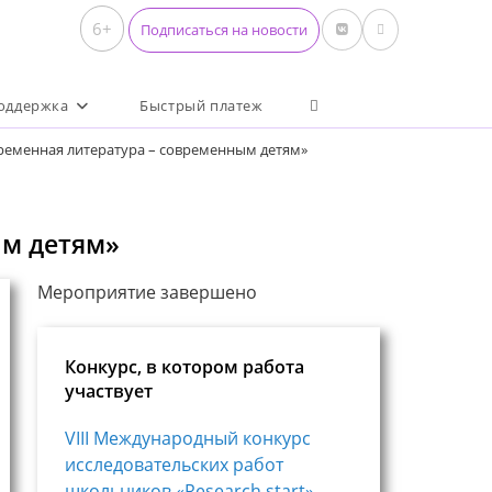
6+
Подписаться на новости
Переключить поиск по 
оддержка
Быстрый платеж
ременная литература – современным детям»
ым детям»
Мероприятие завершено
Конкурс, в котором работа
участвует
VIII Международный конкурс
исследовательских работ
школьников «Research start»