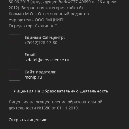
30.06.2017 (предыдущее Эл№ФC77-49690 от 26 апреля
2012). Возрастная категория сайта 6+
Корман М.О. - Ответственный редактор
Учредитель: ООО "МЦНИП"
Гл.редактор: Скопин А.О.
Единый Call-центр:
+7(912)728-17-80
Email:
Откроется
izdatel@eee-science.ru
в
вашем
Сайт издателя:
приложении
mcnip.ru
Лицензия На Образовательную Деятельность
Лицензия на осуществление образовательной
деятельности №1686 от 01.11.2019.
Открыть лицензию