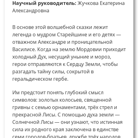
Научный руководитель:
Жучкова Екатерина
Александровна
В основе этой волшебной сказки лежит
легенда о мудром Старейшине и его детях —
отважном Александре и проницательной
Василисе. Когда на землю Мордовии приходит
холодный Дух, несущий уныние и мороз,
герои отправляются к Сердцу Земли, чтобы
разгадать тайну силы, сокрытой в
геральдическом гербе.
Им предстоит понять глубокий смысл
символов: золотых колосьев, священной
гривны с семью орнаментами, трёх стрел и
прекрасной Лисы. С помощью духа земли —
Солнечной Лисы — они узнают, что истинная
сила их родного края заключена в единстве
семи городов-братьев, дружбе трёх народов