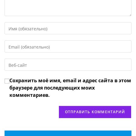
Введите
свое
имя
Введите
или
свой
имя
email-
пользователя,
Введите
адрес,
чтобы
URL
чтобы
прокомментировать
вашего
прокомментировать
Сохранить моё имя, email и адрес сайта в этом
веб-
сайта
браузере для последующих моих
(необязательно)
комментариев.