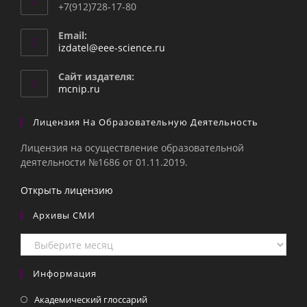
+7(912)728-17-80
Email:
Откроется
izdatel@eee-science.ru
в
вашем
Сайт издателя:
приложении
mcnip.ru
Лицензия На Образовательную Деятельность
Лицензия на осуществление образовательной
деятельности №1686 от 01.11.2019.
Открыть лицензию
Архивы СМИ
Архивы
СМИ
Информация
Академический глоссарий