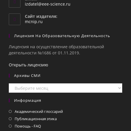
Откроется
izdatel@eee-science.ru
в
вашем
Сайт издателя:
приложении
mcnip.ru
Лицензия На Образовательную Деятельность
Лицензия на осуществление образовательной
деятельности №1686 от 01.11.2019.
Открыть лицензию
Архивы СМИ
Архивы
СМИ
Информация
Академический глоссарий
Публикационная этика
Помощь - FAQ