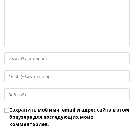
Введите
свое
имя
Введите
или
свой
имя
email-
пользователя,
Введите
адрес,
чтобы
URL
чтобы
прокомментировать
вашего
прокомментировать
Сохранить моё имя, email и адрес сайта в этом
веб-
сайта
браузере для последующих моих
(необязательно)
комментариев.