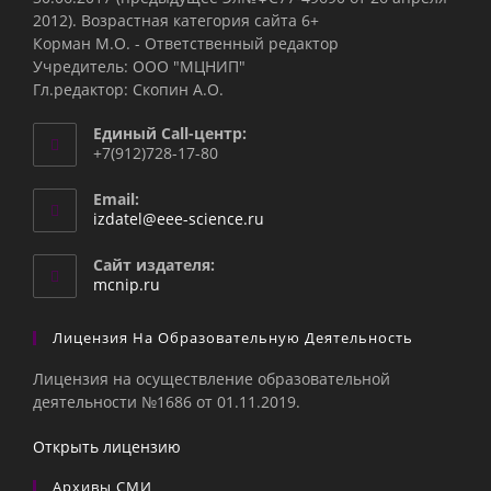
2012). Возрастная категория сайта 6+
Корман М.О. - Ответственный редактор
Учредитель: ООО "МЦНИП"
Гл.редактор: Скопин А.О.
Единый Call-центр:
+7(912)728-17-80
Email:
Откроется
izdatel@eee-science.ru
в
вашем
Сайт издателя:
приложении
mcnip.ru
Лицензия На Образовательную Деятельность
Лицензия на осуществление образовательной
деятельности №1686 от 01.11.2019.
Открыть лицензию
Архивы СМИ