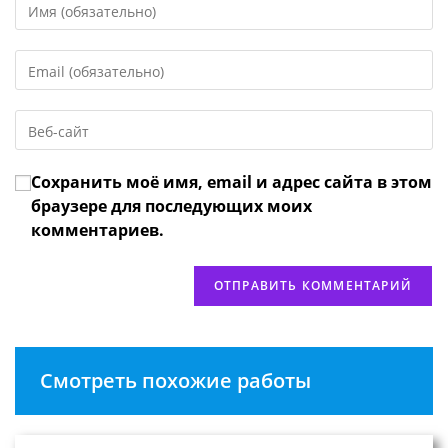
свое
имя
Введите
или
свой
имя
email-
пользователя,
Введите
адрес,
чтобы
URL
чтобы
прокомментировать
вашего
прокомментировать
Сохранить моё имя, email и адрес сайта в этом
веб-
сайта
браузере для последующих моих
(необязательно)
комментариев.
Смотреть похожие работы