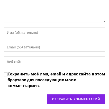
Введите
свое
имя
Введите
или
свой
имя
email-
пользователя,
Введите
адрес,
чтобы
URL
чтобы
прокомментировать
вашего
прокомментировать
Сохранить моё имя, email и адрес сайта в этом
веб-
сайта
браузере для последующих моих
(необязательно)
комментариев.