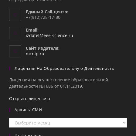
Единый Call-центр:
+7(912)728-17-80
Email:
Откроется
izdatel@eee-science.ru
в
вашем
Сайт издателя:
приложении
mcnip.ru
Лицензия На Образовательную Деятельность
Лицензия на осуществление образовательной
деятельности №1686 от 01.11.2019.
Открыть лицензию
Архивы СМИ
Архивы
СМИ
Информация