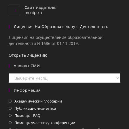
в
вашем
Сайт издателя:
приложении
mcnip.ru
Лицензия На Образовательную Деятельность
Лицензия на осуществление образовательной
деятельности №1686 от 01.11.2019.
Открыть лицензию
Архивы СМИ
Архивы
СМИ
Информация
Академический глоссарий
Публикационная этика
Помощь - FAQ
Помощь участнику конференции