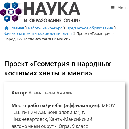
Перейти
Меню
к
содержимому
Главная
Работы на конкурс
Предметное образование
Физико-математические дисциплины
Проект «Геометрия в
народных костюмах ханты и манси»
Проект «Геометрия в народных
костюмах ханты и манси»
Автор:
Афанасьева Амалия
Место работы/учебы (аффилиация):
МБОУ
"СШ №1 им А.В. Войналовича", г.
Нижневартовск, Ханты-Мансийский
автономный округ - Югра, 9 класс