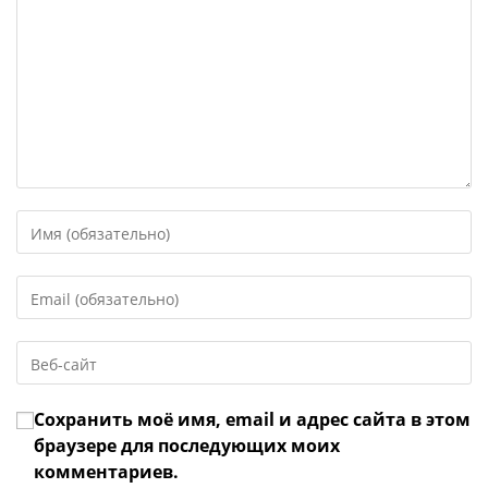
Введите
свое
имя
Введите
или
свой
имя
email-
пользователя,
Введите
адрес,
чтобы
URL
чтобы
прокомментировать
вашего
прокомментировать
Сохранить моё имя, email и адрес сайта в этом
веб-
сайта
браузере для последующих моих
(необязательно)
комментариев.