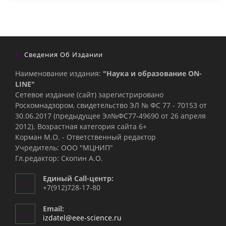
Сведения Об Издании
Наименование издания:
"Наука и образование ON-
LINE"
Сетевое издание (сайт) зарегистрировано
Роскомнадзором, свидетельство ЭЛ № ФС 77 - 70153 от
30.06.2017 (предыдущее Эл№ФC77-49690 от 26 апреля
2012). Возрастная категория сайта 6+
Корман М.О. - Ответственный редактор
Учредитель: ООО "МЦНИП"
Гл.редактор: Скопин А.О.
Единый Call-центр:
+7(912)728-17-80
Email:
Откроется
izdatel@eee-science.ru