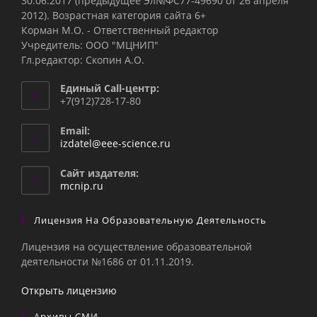
30.06.2017 (предыдущее Эл№ФC77-49690 от 26 апреля
2012). Возрастная категория сайта 6+
Корман М.О. - Ответственный редактор
Учредитель: ООО "МЦНИП"
Гл.редактор: Скопин А.О.
Единый Call-центр:
+7(912)728-17-80
Email:
Откроется
izdatel@eee-science.ru
в
вашем
Сайт издателя:
приложении
mcnip.ru
Лицензия На Образовательную Деятельность
Лицензия на осуществление образовательной
деятельности №1686 от 01.11.2019.
Открыть лицензию
Архивы СМИ