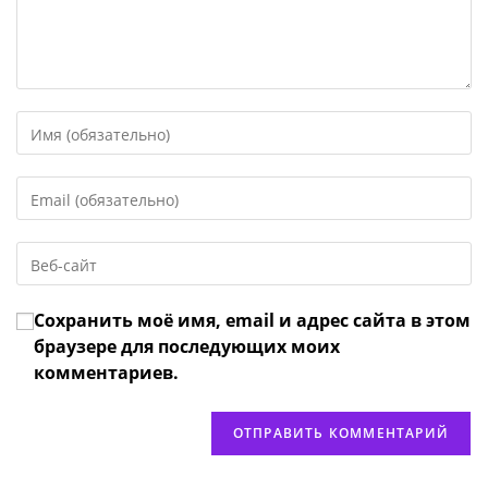
Введите
свое
имя
Введите
или
свой
имя
email-
пользователя,
Введите
адрес,
чтобы
URL
чтобы
прокомментировать
вашего
прокомментировать
Сохранить моё имя, email и адрес сайта в этом
веб-
сайта
браузере для последующих моих
(необязательно)
комментариев.