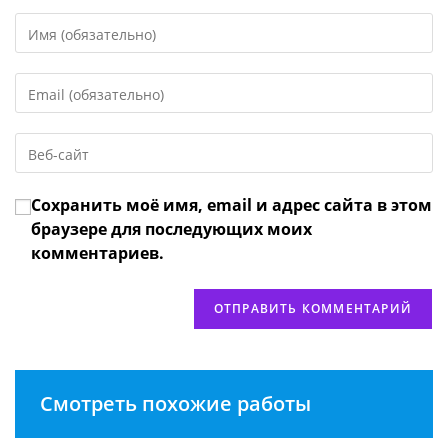
Введите
свое
имя
Введите
или
свой
имя
email-
пользователя,
Введите
адрес,
чтобы
URL
чтобы
прокомментировать
вашего
прокомментировать
Сохранить моё имя, email и адрес сайта в этом
веб-
сайта
браузере для последующих моих
(необязательно)
комментариев.
Смотреть похожие работы