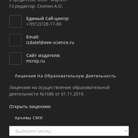
Гл.редактор: Скопин А.О.
Единый Call-центр:
+7(912)728-17-80
Email:
Откроется
izdatel@eee-science.ru
в
вашем
Сайт издателя:
приложении
mcnip.ru
Лицензия На Образовательную Деятельность
Лицензия на осуществление образовательной
деятельности №1686 от 01.11.2019.
Открыть лицензию
Архивы СМИ
Архивы
СМИ