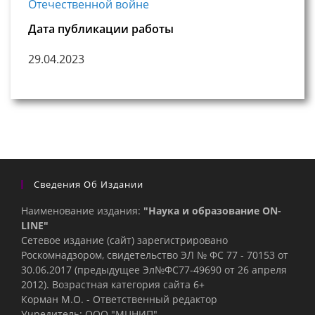
Отечественной войне
Дата публикации работы
29.04.2023
Сведения Об Издании
Наименование издания:
"Наука и образование ON-
LINE"
Сетевое издание (сайт) зарегистрировано
Роскомнадзором, свидетельство ЭЛ № ФС 77 - 70153 от
30.06.2017 (предыдущее Эл№ФC77-49690 от 26 апреля
2012). Возрастная категория сайта 6+
Корман М.О. - Ответственный редактор
Учредитель: ООО "МЦНИП"