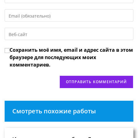
свое
имя
Введите
или
свой
имя
email-
пользователя,
Введите
адрес,
чтобы
URL
чтобы
прокомментировать
вашего
прокомментировать
Сохранить моё имя, email и адрес сайта в этом
веб-
сайта
браузере для последующих моих
(необязательно)
комментариев.
Смотреть похожие работы