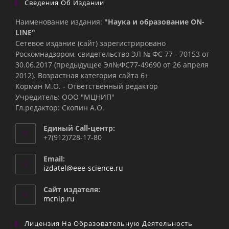
Сведения Об Издании
Наименование издания:
"Наука и образование ON-
LINE"
Сетевое издание (сайт) зарегистрировано
Роскомнадзором, свидетельство ЭЛ № ФС 77 - 70153 от
30.06.2017 (предыдущее Эл№ФC77-49690 от 26 апреля
2012). Возрастная категория сайта 6+
Корман М.О. - Ответственный редактор
Учредитель: ООО "МЦНИП"
Гл.редактор: Скопин А.О.
Единый Call-центр:
+7(912)728-17-80
Email:
Откроется
izdatel@eee-science.ru
в
вашем
Сайт издателя:
приложении
mcnip.ru
Лицензия На Образовательную Деятельность