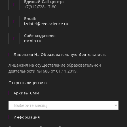
Единый Call-центр:
+7(912)728-17-80
Email:
Откроется
izdatel@eee-science.ru
в
вашем
Сайт издателя:
приложении
mcnip.ru
Лицензия На Образовательную Деятельность
Лицензия на осуществление образовательной
деятельности №1686 от 01.11.2019.
Открыть лицензию
Архивы СМИ
Архивы
СМИ
Информация