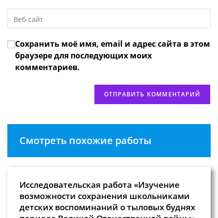
email-
пользователя,
Введите
адрес,
чтобы
URL
чтобы
прокомментировать
вашего
прокомментировать
Сохранить моё имя, email и адрес сайта в этом
веб-
сайта
браузере для последующих моих
(необязательно)
комментариев.
Смотреть похожие работы
Исследовательская работа «Изучение
возможности сохранения школьниками
детских воспоминаний о тыловых буднях