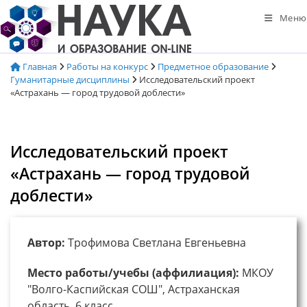
Перейти
Меню
к
содержимому
Главная
Работы на конкурс
Предметное образование
Гуманитарные дисциплины
Исследовательский проект
«Астрахань — город трудовой доблести»
Исследовательский проект
«Астрахань — город трудовой
доблести»
Автор:
Трофимова Светлана Евгеньевна
Место работы/учебы (аффилиация):
МКОУ
"Волго-Каспийская СОШ", Астраханская
область, 6 класс