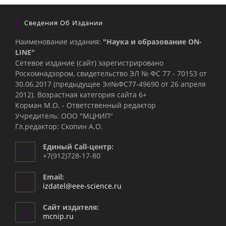
Сведения Об Издании
Наименование издания:
"Наука и образование ON-
LINE"
Сетевое издание (сайт) зарегистрировано
Роскомнадзором, свидетельство ЭЛ № ФС 77 - 70153 от
30.06.2017 (предыдущее Эл№ФC77-49690 от 26 апреля
2012). Возрастная категория сайта 6+
Корман М.О. - Ответственный редактор
Учредитель: ООО "МЦНИП"
Гл.редактор: Скопин А.О.
Единый Call-центр:
+7(912)728-17-80
Email:
Откроется
izdatel@eee-science.ru
в
вашем
Сайт издателя:
приложении
mcnip.ru