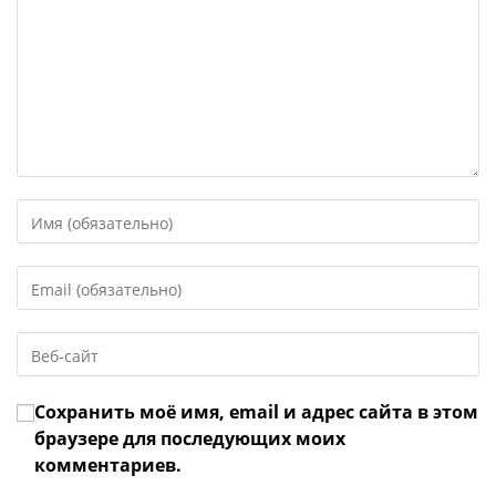
Введите
свое
имя
Введите
или
свой
имя
email-
пользователя,
Введите
адрес,
чтобы
URL
чтобы
прокомментировать
вашего
прокомментировать
Сохранить моё имя, email и адрес сайта в этом
веб-
сайта
браузере для последующих моих
(необязательно)
комментариев.