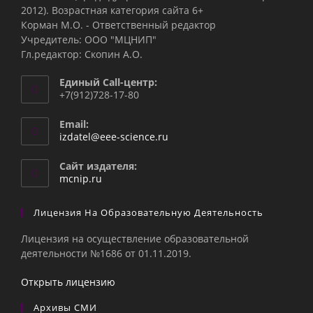
2012). Возрастная категория сайта 6+
Корман М.О. - Ответственный редактор
Учредитель: ООО "МЦНИП"
Гл.редактор: Скопин А.О.
Единый Call-центр:
+7(912)728-17-80
Email:
Откроется
izdatel@eee-science.ru
в
вашем
Сайт издателя:
приложении
mcnip.ru
Лицензия На Образовательную Деятельность
Лицензия на осуществление образовательной
деятельности №1686 от 01.11.2019.
Открыть лицензию
Архивы СМИ