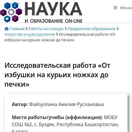
Перейти
Меню
к
содержимому
Главная
Работы на конкурс
Предметное образование
Искусство и культурология
Исследовательская работа «От
избушки на курьих ножках до печки»
Исследовательская работа «От
избушки на курьих ножках до
печки»
Автор:
Файзуллина Амелия Руслановна
Место работы/учебы (аффилиация):
МОБУ
СОШ №2, с. Буздяк, Республика Башкортостан,
6 класс