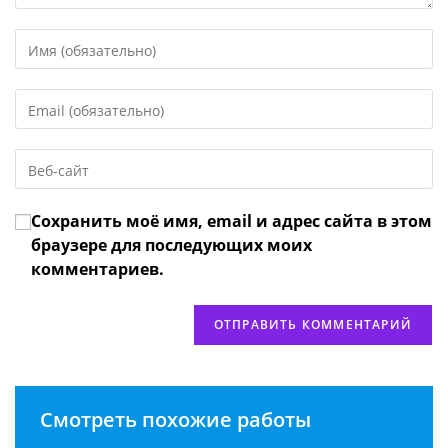
Введите
свое
имя
Введите
или
свой
имя
email-
пользователя,
Введите
адрес,
чтобы
URL
чтобы
прокомментировать
вашего
прокомментировать
Сохранить моё имя, email и адрес сайта в этом
веб-
сайта
браузере для последующих моих
(необязательно)
комментариев.
Смотреть похожие работы