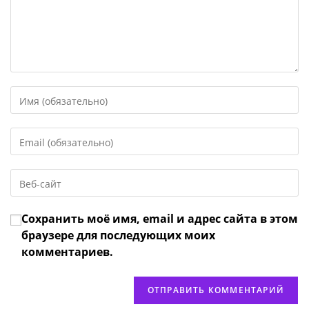
Введите
свое
имя
Введите
или
свой
имя
email-
пользователя,
Введите
адрес,
чтобы
URL
чтобы
прокомментировать
вашего
прокомментировать
Сохранить моё имя, email и адрес сайта в этом
веб-
сайта
браузере для последующих моих
(необязательно)
комментариев.