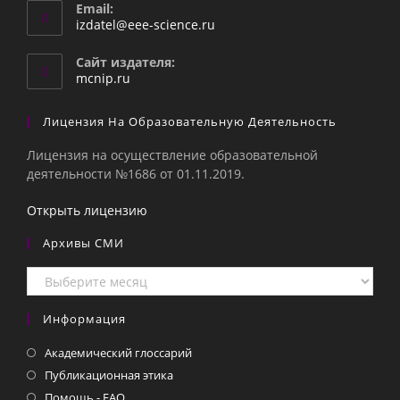
Email:
Откроется
izdatel@eee-science.ru
в
вашем
Сайт издателя:
приложении
mcnip.ru
Лицензия На Образовательную Деятельность
Лицензия на осуществление образовательной
деятельности №1686 от 01.11.2019.
Открыть лицензию
Архивы СМИ
Архивы
СМИ
Информация
Академический глоссарий
Публикационная этика
Помощь - FAQ