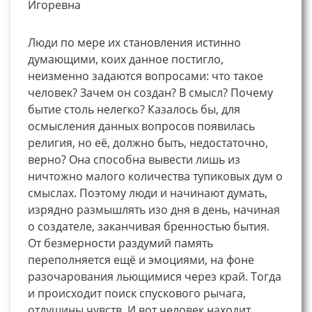
Игоревна
Люди по мере их становления истинно
думающими, коих данное постигло,
неизменно задаются вопросами: что такое
человек? Зачем он создан? В смысл? Почему
бытие столь нелегко? Казалось бы, для
осмысления данных вопросов появилась
религия, но её, должно быть, недостаточно,
верно? Она способна вывести лишь из
ничтожно малого количества тупиковых дум о
смыслах. Поэтому люди и начинают думать,
изрядно размышлять изо дня в день, начиная
о создателе, заканчивая бренностью бытия.
От безмерности раздумий память
переполняется ещё и эмоциями, на фоне
разочарования льющимися через край. Тогда
и происходит поиск спускового рычага,
отдушины чувств. И вот человек находит