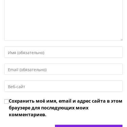
Введите
свое
имя
Введите
или
свой
имя
email-
пользователя,
Введите
адрес,
чтобы
URL
чтобы
прокомментировать
вашего
прокомментировать
Сохранить моё имя, email и адрес сайта в этом
веб-
сайта
браузере для последующих моих
(необязательно)
комментариев.