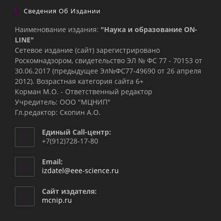
Сведения Об Издании
Наименование издания:
"Наука и образование ON-
LINE"
Сетевое издание (сайт) зарегистрировано
Роскомнадзором, свидетельство ЭЛ № ФС 77 - 70153 от
30.06.2017 (предыдущее Эл№ФC77-49690 от 26 апреля
2012). Возрастная категория сайта 6+
Корман М.О. - Ответственный редактор
Учредитель: ООО "МЦНИП"
Гл.редактор: Скопин А.О.
Единый Call-центр:
+7(912)728-17-80
Email:
Откроется
izdatel@eee-science.ru
в
вашем
Сайт издателя:
приложении
mcnip.ru