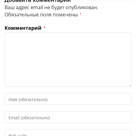
Ваш адрес email не будет опубликован.
Обязательные поля помечены
*
Комментарий
*
Введите
свое
имя
Введите
или
свой
имя
email-
пользователя,
Введите
адрес,
чтобы