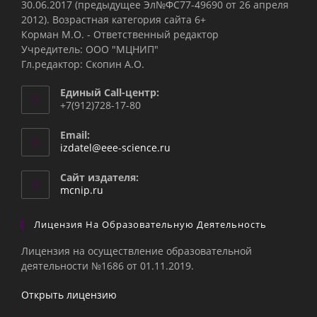
30.06.2017 (предыдущее Эл№ФC77-49690 от 26 апреля
2012). Возрастная категория сайта 6+
Корман М.О. - Ответственный редактор
Учредитель: ООО "МЦНИП"
Гл.редактор: Скопин А.О.
Единый Call-центр:
+7(912)728-17-80
Email:
Откроется
izdatel@eee-science.ru
в
вашем
Сайт издателя:
приложении
mcnip.ru
Лицензия На Образовательную Деятельность
Лицензия на осуществление образовательной
деятельности №1686 от 01.11.2019.
Открыть лицензию