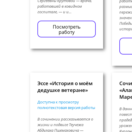
Сергеевны Крутовой — врача,
работе
работавшей в ковидном
размы
госпитале, — и и…
переж
значен
Победы
Посмотреть
истор
работу
Эссе «История о моём
Соч
дедушке ветеране»
«Ала
Маре
Доступна к просмотру
полнотекстовая версия работы
В данн
повест
В сочинении рассказывается о
прадед
жизни и подвиге Теучежа
урожен
Абдулаха Пшемаховича —
Курган