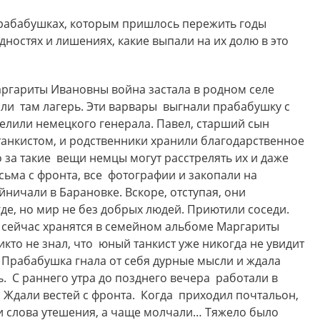
прабабушках, которым пришлось пережить годы
дностях и лишениях, какие выпали на их долю в это
ргариты Ивановны война застала в родном селе
или там лагерь. Эти варвары выгнали прабабушку с
елили немецкого генерала. Павел, старший сын
танкистом, и родственники хранили благодарственное
 за такие вещи немцы могут расстрелять их и даже
сьма с фронта, все фотографии и закопали на
йничали в Барановке. Вскоре, отступая, они
де, но мир не без добрых людей. Приютили соседи.
и сейчас хранятся в семейном альбоме Маргариты
икто не знал, что юный танкист уже никогда не увидит
. Прабабушка гнала от себя дурные мысли и ждала
ь. С раннего утра до позднего вечера работали в
. Ждали вестей с фронта. Когда приходил почтальон,
ли слова утешения, а чаще молчали… Тяжело было