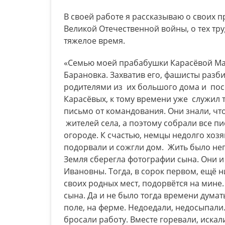
В своей работе я рассказываю о своих 
Великой Отечественной войны, о тех тру
тяжелое время.
«Семью моей прабабушки Карасёвой Ма
Барановка. Захватив его, фашисты разб
родителями из их большого дома и пос
Карасёвых, к тому времени уже служил 
письмо от командования. Они знали, что
жителей села, а поэтому собрали все пи
огороде. К счастью, немцы недолго хозя
подорвали и сожгли дом. Жить было нег
Земля сберегла фотографии сына. Они 
Ивановны. Тогда, в сорок первом, ещё н
своих родных мест, подорвётся на мине
сына. Да и не было тогда времени думат
поле, на ферме. Недоедали, недосыпали
бросали работу. Вместе горевали, иска