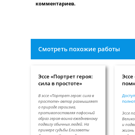
имя
чтобы
комментариев.
пользователя,
прокомме
чтобы
прокомментировать
Смотреть похожие работы
Эссе «Портрет героя:
Эссе
сила в простоте»
помн
В эссе «Портрет героя: сила в
Доступ
простоте» автор размышляет
полнот
о природе героизма,
противопоставляя пафосный
Эссе п
образ героя-воина ежедневному
Велико
подвигу обычных людей. На
и подв
примере судьбы Елизаветы
жизнь 