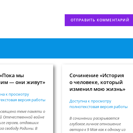
сайта
нтировать
(необязательно)
 «Пока мы
Сочинение «История
им — они живут»
о человеке, который
изменил мою жизнь»
на к просмотру
екстовая версия работы
Доступна к просмотру
полнотекстовая версия работы
освящено теме памяти о
й Отечественной войне
В сочинении раскрывается
иге героев, отдавших
глубокое личное отношение
за свободу Родины. В
автора к 9 Мая как к одному из