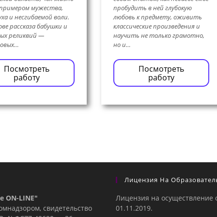
примером мужества,
пробудить в ней глубокую
уха и несгибаемой воли.
любовь к предмету, оживить
ове рассказа бабушки и
классические произведения и
ых реликвий —
научить не только грамотно,
овых…
но и…
Посмотреть
Посмотреть
работу
работу
Лицензия На Образовател
е ON-LINE"
Лицензия на осуществление 
комнадзором, свидетельство
01.11.2019.