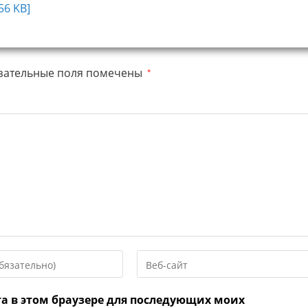
56 KB]
зательные поля помечены
*
Введите
URL
вашего
та в этом браузере для последующих моих
веб-