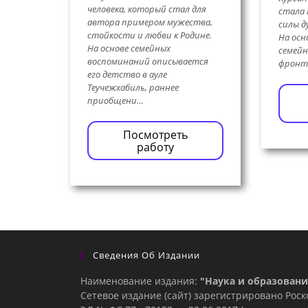
человека, который стал для
стала 
автора примером мужества,
силы д
стойкости и любви к Родине.
На осн
На основе семейных
семейн
воспоминаний описывается
фронт
его детство в ауле
Теучежхабиль, раннее
приобщени…
Посмотреть
работу
Сведения Об Издании
Наименование издания:
"Наука и образовани
Сетевое издание (сайт) зарегистрировано Рос