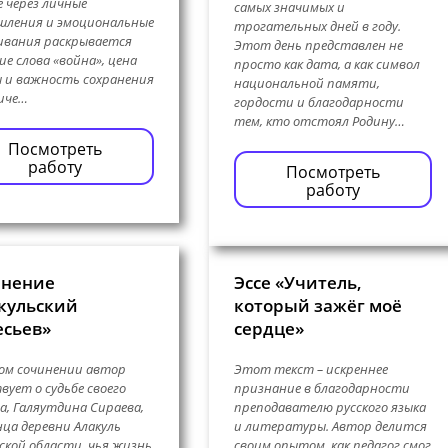
 через личные
самых значимых и
шления и эмоциональные
трогательных дней в году.
ивания раскрывается
Этот день представлен не
ие слова «война», цена
просто как дата, а как символ
 и важность сохранения
национальной памяти,
иче…
гордости и благодарности
тем, кто отстоял Родину…
Посмотреть
работу
Посмотреть
работу
инение
Эссе «Учитель,
кульский
который зажёг моё
сьев»
сердце»
ом сочинении автор
Этот текст – искреннее
вует о судьбе своего
признание в благодарности
а, Галяутдина Сираева,
преподавателю русского языка
ца деревни Алакуль
и литературы. Автор делится
ской области, чья жизнь
своим опытом, как педагог смог