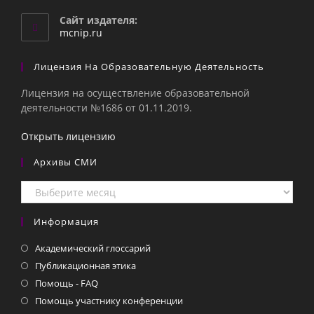
в
вашем
Сайт издателя:
приложении
mcnip.ru
Лицензия На Образовательную Деятельность
Лицензия на осуществление образовательной
деятельности №1686 от 01.11.2019.
Открыть лицензию
Архивы СМИ
Архивы
СМИ
Информация
Академический глоссарий
Публикационная этика
Помощь - FAQ
Помощь участнику конференции