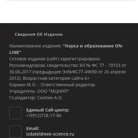
Сведения Об Издании
Наименование издания:
"Наука и образование ON-
LINE"
Сетевое издание (сайт) зарегистрировано
Роскомнадзором, свидетельство ЭЛ № ФС 77 - 70153 от
30.06.2017 (предыдущее Эл№ФC77-49690 от 26 апреля
2012). Возрастная категория сайта 6+
Корман М.О. - Ответственный редактор
Учредитель: ООО "МЦНИП"
Гл.редактор: Скопин А.О.
Единый Call-центр:
+7(912)728-17-80
Email:
Откроется
izdatel@eee-science.ru