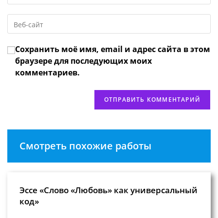
имя
email-
пользователя,
Введите
адрес,
чтобы
URL
чтобы
прокомментировать
вашего
прокомментировать
Сохранить моё имя, email и адрес сайта в этом
веб-
сайта
браузере для последующих моих
(необязательно)
комментариев.
Смотреть похожие работы
Эссе «Слово «Любовь» как универсальный
код»