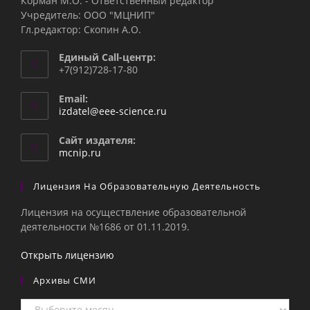
Корман М.О. - Ответственный редактор
Учредитель: ООО "МЦНИП"
Гл.редактор: Скопин А.О.
Единый Call-центр:
+7(912)728-17-80
Email:
Откроется
izdatel@eee-science.ru
в
вашем
Сайт издателя:
приложении
mcnip.ru
Лицензия На Образовательную Деятельность
Лицензия на осуществление образовательной
деятельности №1686 от 01.11.2019.
Открыть лицензию
Архивы СМИ
Архивы