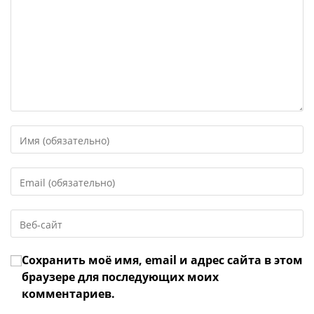
Введите
свое
имя
Введите
или
свой
имя
email-
пользователя,
Введите
адрес,
чтобы
URL
чтобы
прокомментировать
вашего
прокомментировать
Сохранить моё имя, email и адрес сайта в этом
веб-
сайта
браузере для последующих моих
(необязательно)
комментариев.