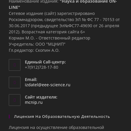
Наименование издания:
"Наука и образование ON-
LINE"
Сетевое издание (сайт) зарегистрировано
Роскомнадзором, свидетельство ЭЛ № ФС 77 - 70153 от
30.06.2017 (предыдущее Эл№ФC77-49690 от 26 апреля
2012). Возрастная категория сайта 6+
Корман М.О. - Ответственный редактор
Учредитель: ООО "МЦНИП"
Гл.редактор: Скопин А.О.
Единый Call-центр:
+7(912)728-17-80
Email:
Откроется
izdatel@eee-science.ru
в
вашем
Сайт издателя:
приложении
mcnip.ru
Лицензия На Образовательную Деятельность
Лицензия на осуществление образовательной