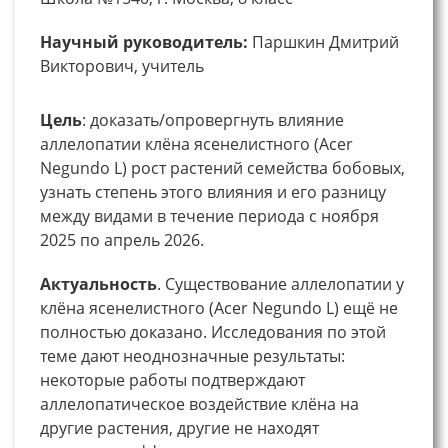
Научный руководитель:
Паршкин Дмитрий
Викторович, учитель
Цель
: доказать/опровергнуть влияние
аллелопатии клëна ясенелистного (Acer
Negundo L) рост растений семейства бобовых,
узнать степень этого влияния и его разницу
между видами в течение периода с ноября
2025 по апрель 2026.
Актуальность
. Существование аллелопатии у
клëна ясенелистного (Acer Negundo L) ещë не
полностью доказано. Исследования по этой
теме дают неоднозначные результаты:
некоторые работы подтверждают
аллелопатическое воздействие клëна на
другие растения, другие не находят