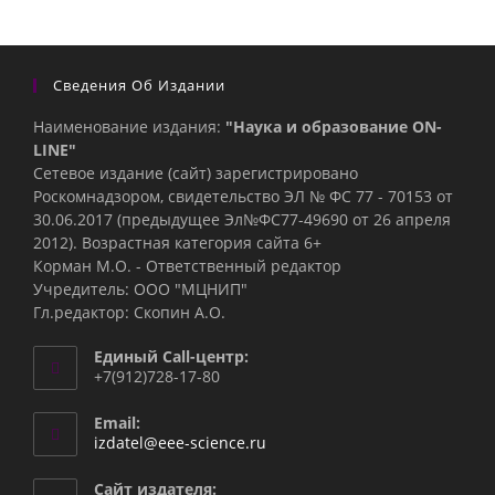
Сведения Об Издании
Наименование издания:
"Наука и образование ON-
LINE"
Сетевое издание (сайт) зарегистрировано
Роскомнадзором, свидетельство ЭЛ № ФС 77 - 70153 от
30.06.2017 (предыдущее Эл№ФC77-49690 от 26 апреля
2012). Возрастная категория сайта 6+
Корман М.О. - Ответственный редактор
Учредитель: ООО "МЦНИП"
Гл.редактор: Скопин А.О.
Единый Call-центр:
+7(912)728-17-80
Email:
Откроется
izdatel@eee-science.ru
в
вашем
Сайт издателя: