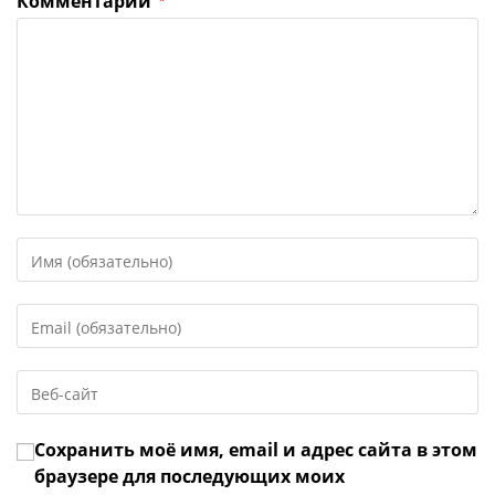
Комментарий
Введите
свое
имя
Введите
или
свой
имя
email-
пользователя,
Введите
адрес,
чтобы
URL
чтобы
прокомментировать
вашего
прокомментировать
Сохранить моё имя, email и адрес сайта в этом
веб-
сайта
браузере для последующих моих