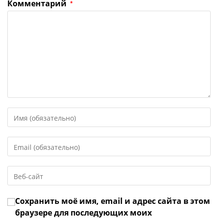
Комментарий
*
Введите
свое
имя
Введите
или
свой
имя
email-
пользователя,
Введите
адрес,
чтобы
URL
чтобы
прокомментировать
вашего
прокомментировать
Сохранить моё имя, email и адрес сайта в этом
веб-
сайта
браузере для последующих моих