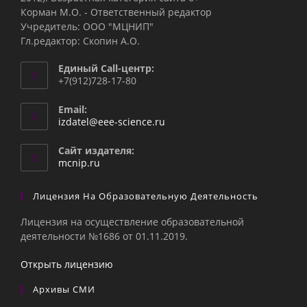
Корман М.О. - Ответственный редактор
Учредитель: ООО "МЦНИП"
Гл.редактор: Скопин А.О.
Единый Call-центр:
+7(912)728-17-80
Email:
Откроется
izdatel@eee-science.ru
в
вашем
Сайт издателя:
приложении
mcnip.ru
Лицензия На Образовательную Деятельность
Лицензия на осуществление образовательной
деятельности №1686 от 01.11.2019.
Открыть лицензию
Архивы СМИ