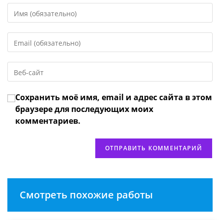
Введите
свое
имя
Введите
или
свой
имя
email-
пользователя,
Введите
адрес,
чтобы
URL
чтобы
прокомментировать
вашего
прокомментировать
Сохранить моё имя, email и адрес сайта в этом
веб-
сайта
браузере для последующих моих
(необязательно)
комментариев.
Смотреть похожие работы