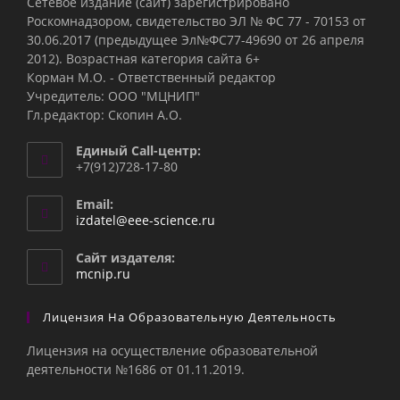
Сетевое издание (сайт) зарегистрировано
Роскомнадзором, свидетельство ЭЛ № ФС 77 - 70153 от
30.06.2017 (предыдущее Эл№ФC77-49690 от 26 апреля
2012). Возрастная категория сайта 6+
Корман М.О. - Ответственный редактор
Учредитель: ООО "МЦНИП"
Гл.редактор: Скопин А.О.
Единый Call-центр:
+7(912)728-17-80
Email:
Откроется
izdatel@eee-science.ru
в
вашем
Сайт издателя:
приложении
mcnip.ru
Лицензия На Образовательную Деятельность
Лицензия на осуществление образовательной
деятельности №1686 от 01.11.2019.