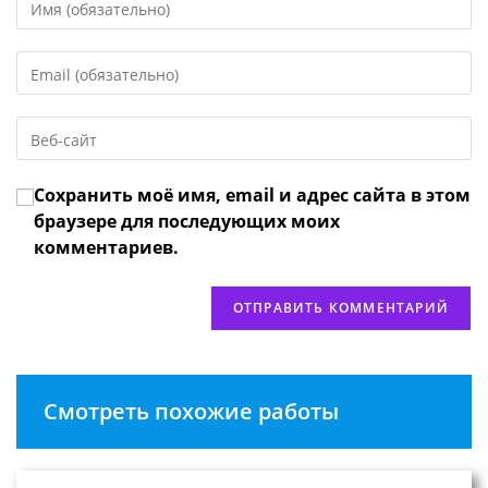
свое
имя
Введите
или
свой
имя
email-
пользователя,
Введите
адрес,
чтобы
URL
чтобы
прокомментировать
вашего
прокомментировать
Сохранить моё имя, email и адрес сайта в этом
веб-
сайта
браузере для последующих моих
(необязательно)
комментариев.
Смотреть похожие работы