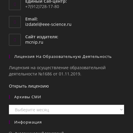
Единый Call-центр:
+7(912)728-17-80
Email:
Откроется
izdatel@eee-science.ru
в
вашем
Сайт издателя:
приложении
mcnip.ru
Лицензия На Образовательную Деятельность
Лицензия на осуществление образовательной
деятельности №1686 от 01.11.2019.
Открыть лицензию
Архивы СМИ
Архивы
СМИ
Информация