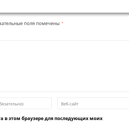
зательные поля помечены
*
Введите
URL
вашего
та в этом браузере для последующих моих
веб-
сайта