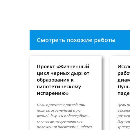
пользователя,
прокомме
чтобы
прокомментировать
Смотреть похожие работы
Проект «Жизненный
Иссл
цикл черных дыр: от
рабо
образования к
диам
гипотетическому
Луны
испарению»
паде
Цель проекта: проследить
Цель р
полный жизненный цикл
высота
черной дыры и подтвердить
размер
ключевые теоретические
Изучи
положения расчетами. Задачи
кратер