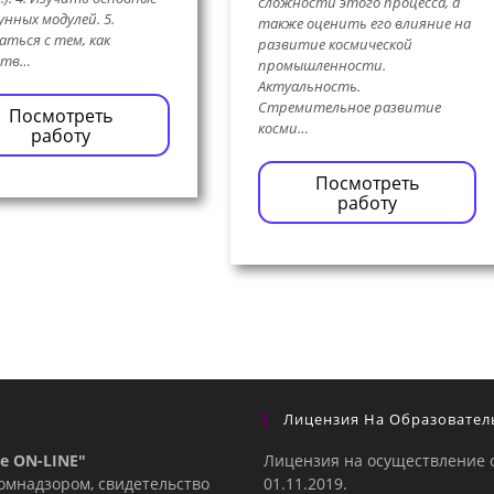
сложности этого процесса, а
унных модулей. 5.
также оценить его влияние на
аться с тем, как
развитие космической
ств…
промышленности.
Актуальность.
Стремительное развитие
Посмотреть
косми…
работу
Посмотреть
работу
Лицензия На Образовател
е ON-LINE"
Лицензия на осуществление 
комнадзором, свидетельство
01.11.2019.