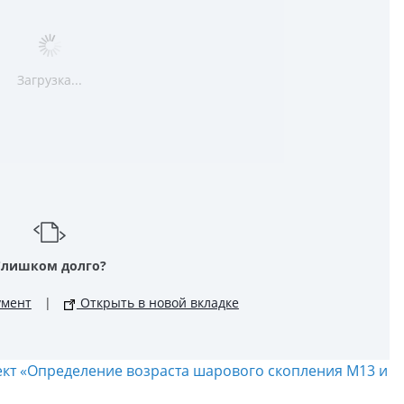
Загрузка...
Слишком долго?
умент
|
Открыть в новой вкладке
ект «Определение возраста шарового скопления М13 и