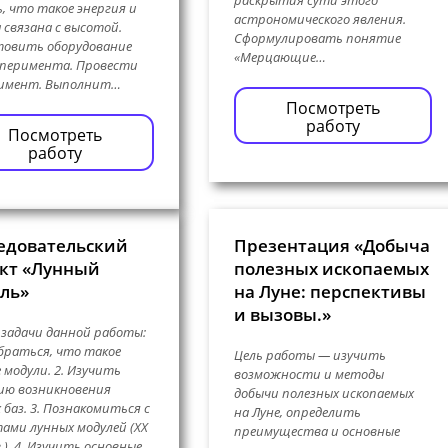
раскрытия сути этого
, что такое энергия и
астрономического явления.
а связана с высотой.
Сформулировать понятие
товить оборудование
«Мерцающие…
сперимента. Провести
римент. Выполнит…
Посмотреть
работу
Посмотреть
работу
едовательский
Презентация «Добыча
кт «Лунный
полезных ископаемых
ль»
на Луне: перспективы
и вызовы.»
 задачи данной работы:
обраться, что такое
Цель работы — изучить
 модули. 2. Изучить
возможности и методы
ию возникновения
добычи полезных ископаемых
 баз. 3. Познакомиться с
на Луне, определить
ами лунных модулей (ХХ
преимущества и основные
в.). 4. Изучить основные