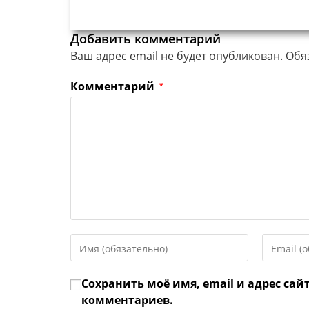
Добавить комментарий
Ваш адрес email не будет опубликован.
Обя
Комментарий
*
Введите
Введите
свое
свой
имя
email-
Сохранить моё имя, email и адрес сай
или
адрес,
имя
чтобы
комментариев.