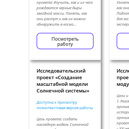
проекта: Изучить, как и из чего
Узнать
рождаются черные дыры
как он
звездной массы. Понять, как
Подго
они растут и как их можно
для эк
обнаружить в космо…
экспе
Посмотреть
работу
Исследовательский
Иссл
проект «Создание
прое
масштабной модели
моду
Солнечной системы»
Цели и
1. Раз
Доступна к просмотру
лунные
полнотекстовая версия работы
истор
лунных
Цель проекта: создать
проект
наглядную модель Солнечной
– ХХI в