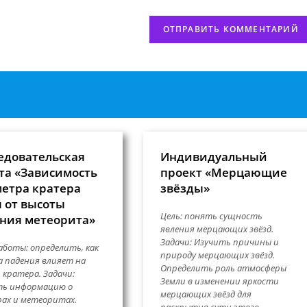
нтировать
(необязательно)
едовательская
Индивидуальный
та «Зависимость
проект «Мерцающие
етра кратера
звёзды»
 от высоты
Цель: понять сущность
ния метеорита»
явления мерцающих звёзд.
Задачи: Изучить причины и
аботы: определить, как
природу мерцающих звёзд.
 падения влияет на
Определить роль атмосферы
 кратера. Задачи:
Земли в изменении яркости
ть информацию о
мерцающих звёзд для
ах и метеоритах.