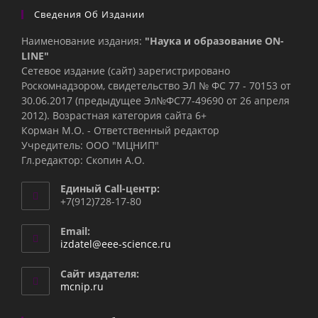
Сведения Об Издании
Наименование издания:
"Наука и образование ON-
LINE"
Сетевое издание (сайт) зарегистрировано
Роскомнадзором, свидетельство ЭЛ № ФС 77 - 70153 от
30.06.2017 (предыдущее Эл№ФC77-49690 от 26 апреля
2012). Возрастная категория сайта 6+
Корман М.О. - Ответственный редактор
Учредитель: ООО "МЦНИП"
Гл.редактор: Скопин А.О.
Единый Call-центр:
+7(912)728-17-80
Email:
Откроется
izdatel@eee-science.ru
в
вашем
Сайт издателя:
приложении
mcnip.ru