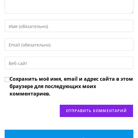
Введите
свое
имя
Введите
или
свой
имя
email-
пользователя,
Введите
адрес,
чтобы
URL
чтобы
прокомментировать
вашего
прокомментировать
Сохранить моё имя, email и адрес сайта в этом
веб-
сайта
браузере для последующих моих
(необязательно)
комментариев.