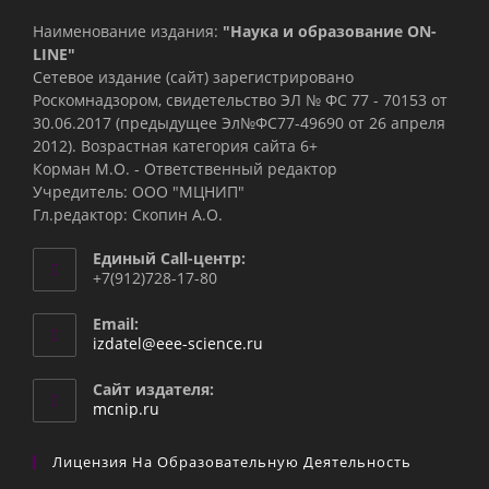
Наименование издания:
"Наука и образование ON-
LINE"
Сетевое издание (сайт) зарегистрировано
Роскомнадзором, свидетельство ЭЛ № ФС 77 - 70153 от
30.06.2017 (предыдущее Эл№ФC77-49690 от 26 апреля
2012). Возрастная категория сайта 6+
Корман М.О. - Ответственный редактор
Учредитель: ООО "МЦНИП"
Гл.редактор: Скопин А.О.
Единый Call-центр:
+7(912)728-17-80
Email:
Откроется
izdatel@eee-science.ru
в
вашем
Сайт издателя:
приложении
mcnip.ru
Лицензия На Образовательную Деятельность