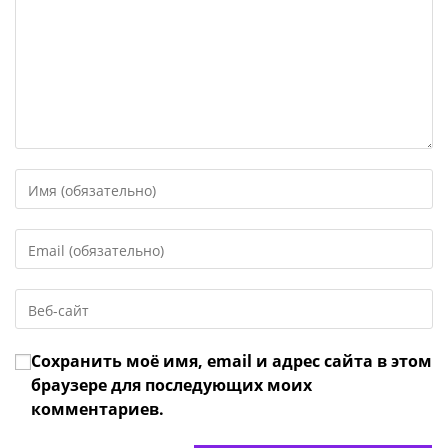
Введите
свое
имя
Введите
или
свой
имя
email-
пользователя,
Введите
адрес,
чтобы
URL
чтобы
прокомментировать
вашего
прокомментировать
Сохранить моё имя, email и адрес сайта в этом
веб-
сайта
браузере для последующих моих
(необязательно)
комментариев.