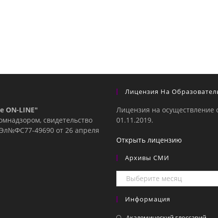
Лицензия На Образовател
е ON-LINE"
Лицензия на осуществление 
комнадзором, свидетельство
01.11.2019.
е Эл№ФC77-49690 от 26 апреля
Открыть лицензию
Архивы СМИ
Архивы
СМИ
Информация
Академический глоссарий