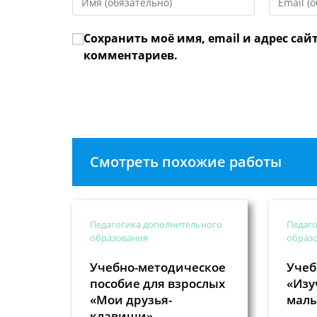
свое
свой
имя
email-
Сохранить моё имя, email и адрес сай
или
адрес,
имя
чтобы
комментариев.
пользователя,
прокомме
чтобы
прокомментировать
Смотреть похожие работы
Педагогика дополнительного
Педаго
образования
образ
Учебно-методическое
Учеб
пособие для взрослых
«Изу
«Мои друзья-
мал
клавиши»