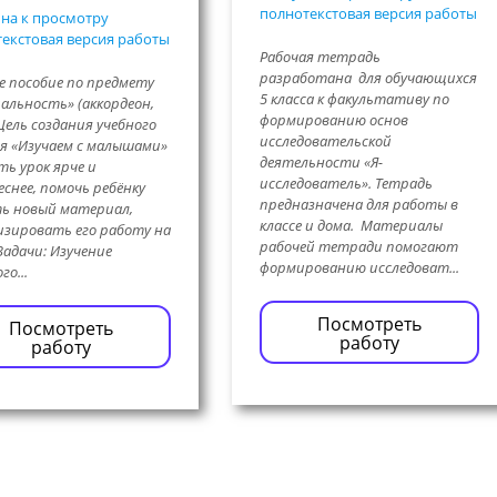
полнотекстовая версия работы
на к просмотру
екстовая версия работы
Рабочая тетрадь
разработана для обучающихся
е пособие по предмету
5 класса к факультативу по
альность» (аккордеон,
формированию основ
 Цель создания учебного
исследовательской
я «Изучаем с малышами»
деятельности «Я-
ть урок ярче и
исследователь». Тетрадь
снее, помочь ребёнку
предназначена для работы в
ь новый материал,
классе и дома. Материалы
зировать его работу на
рабочей тетради помогают
 Задачи: Изучение
формированию исследоват...
о...
Посмотреть
Посмотреть
работу
работу