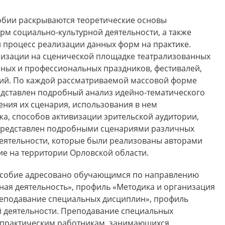
обии раскрываются теоретические основы
м социально-культурной деятельности, а также
 процесс реализации данных форм на практике.
лизации на сценической площадке театрализованных
нных и профессиональных праздников, фестивалей,
ий. По каждой рассматриваемой массовой форме
едставлен подробный анализ идейно-тематического
ния их сценария, использования в нем
жа, способов активизации зрительской аудитории,
представлен подробными сценариями различных
еятельности, которые были реализованы авторами
ие на территории Орловской области.
особие адресовано обучающимся по направлению
рная деятельность», профиль «Методика и организация
реподавание специальных дисциплин», профиль
 деятельности. Преподавание специальных
 практическим работникам, занимающихся