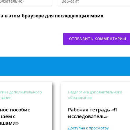
URL
вашего
та в этом браузере для последующих моих
веб-
сайта
нтировать
(необязательно)
гика дополнительного
Педагогика дополнительного
ования
образования
ное пособие
Рабочая тетрадь «Я
чаем с
исследователь»
ышами»
Доступна к просмотру