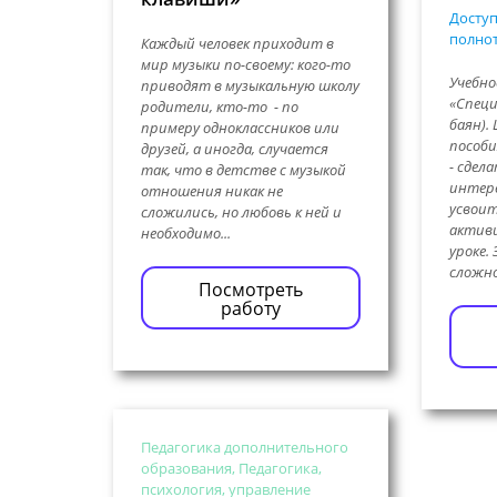
Доступ
полнот
Каждый человек приходит в
мир музыки по-своему: кого-то
Учебно
приводят в музыкальную школу
«Специ
родители, кто-то - по
баян).
примеру одноклассников или
пособи
друзей, а иногда, случается
- сдела
так, что в детстве с музыкой
интере
отношения никак не
усвоит
сложились, но любовь к ней и
активи
необходимо...
уроке.
сложног
Посмотреть
работу
Педагогика дополнительного
образования, Педагогика,
психология, управление