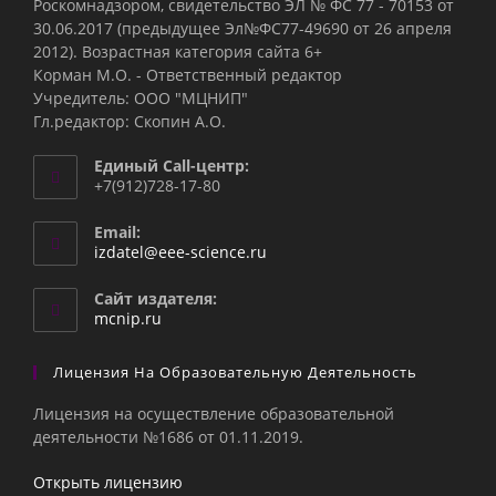
Роскомнадзором, свидетельство ЭЛ № ФС 77 - 70153 от
30.06.2017 (предыдущее Эл№ФC77-49690 от 26 апреля
2012). Возрастная категория сайта 6+
Корман М.О. - Ответственный редактор
Учредитель: ООО "МЦНИП"
Гл.редактор: Скопин А.О.
Единый Call-центр:
+7(912)728-17-80
Email:
Откроется
izdatel@eee-science.ru
в
вашем
Сайт издателя:
приложении
mcnip.ru
Лицензия На Образовательную Деятельность
Лицензия на осуществление образовательной
деятельности №1686 от 01.11.2019.
Открыть лицензию