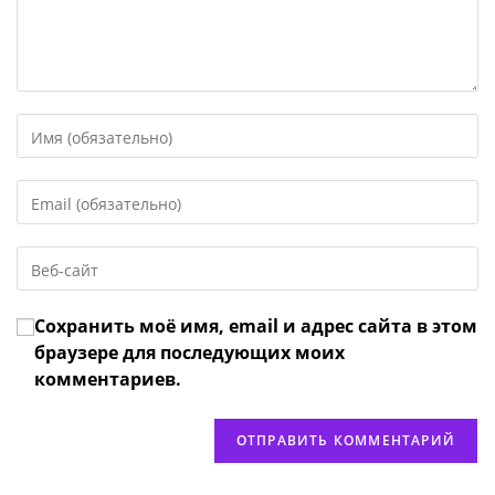
Введите
свое
имя
Введите
или
свой
имя
email-
пользователя,
Введите
адрес,
чтобы
URL
чтобы
прокомментировать
вашего
прокомментировать
Сохранить моё имя, email и адрес сайта в этом
веб-
сайта
браузере для последующих моих
(необязательно)
комментариев.