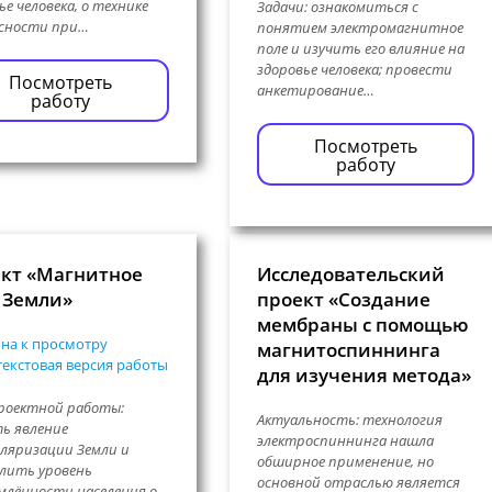
ье человека, о технике
Задачи: ознакомиться с
асности при…
понятием электромагнитное
поле и изучить его влияние на
здоровье человека; провести
Посмотреть
анкетирование…
работу
Посмотреть
работу
кт «Магнитное
Исследовательский
 Земли»
проект «Создание
мембраны с помощью
на к просмотру
магнитоспиннинга
екстовая версия работы
для изучения метода»
роектной работы:
Актуальность: технология
ь явление
электроспиннинга нашла
ляризации Земли и
обширное применение, но
лить уровень
основной отраслью является
млённости населения о