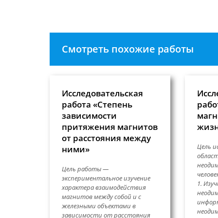
прокомментировать
Смотреть похожие работы
Исследовательская
Иссл
работа «Степень
рабо
зависимости
магн
притяжения магнитов
жиз
от расстояния между
Цель и
ними»
облас
неодим
Цель работы —
челове
экспериментальное изучение
1. Изу
характера взаимодействия
неоди
магнитов между собой и с
инфор
железными объектами в
неодим
зависимости от расстояния