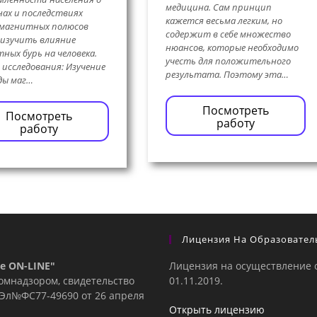
медицина. Сам принцип
ах и последствиях
кажется весьма легким, но
 магнитных полюсов
содержит в себе множество
 изучить влияние
нюансов, которые необходимо
ных бурь на человека.
учесть для положительного
 исследования: Изучение
результата. Поэтому эта…
ды маг…
Посмотреть
Посмотреть
работу
работу
Лицензия На Образовател
е ON-LINE"
Лицензия на осуществление 
комнадзором, свидетельство
01.11.2019.
е Эл№ФC77-49690 от 26 апреля
Открыть лицензию