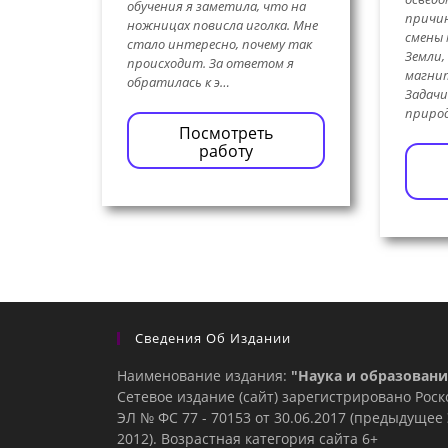
обучения я заметила, что на
причин
ножницах повисла иголка. Мне
смены
стало интересно, почему так
Земли,
происходит. За ответом я
магнит
обратилась к э…
Задачи
приро
Посмотреть
работу
Сведения Об Издании
Наименование издания:
"Наука и образовани
Сетевое издание (сайт) зарегистрировано Рос
ЭЛ № ФС 77 - 70153 от 30.06.2017 (предыдуще
2012). Возрастная категория сайта 6+