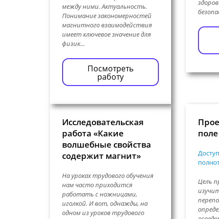
здоров
между ними. Актуальность.
безоп
Понимание закономерностей
магнитного взаимодействия
имеет ключевое значение для
физик…
Посмотреть
работу
Исследовательская
Прое
работа «Какие
поле
волшебные свойства
Доступ
содержит магнит»
полнот
На уроках трудового обучения
Цель п
нам часто приходится
изучит
работать с ножницами,
перепо
иголкой. И вот, однажды, на
опреде
одном из уроков трудового
осведо