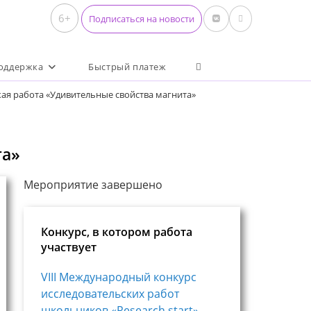
6+
Подписаться на новости
Переключить поиск по 
оддержка
Быстрый платеж
ая работа «Удивительные свойства магнита»
та»
Мероприятие завершено
Конкурс, в котором работа
участвует
VIII Международный конкурс
исследовательских работ
школьников «Research start»