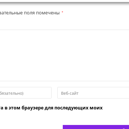
зательные поля помечены
*
Введите
URL
вашего
та в этом браузере для последующих моих
веб-
сайта
нтировать
(необязательно)