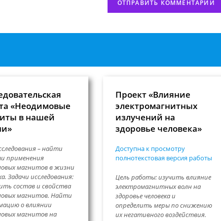
едовательская
Проект «Влияние
та «Неодимовые
электромагнитных
иты в нашей
излучений на
ни»
здоровье человека»
сследования – найти
Доступна к просмотру
ти применения
полнотекстовая версия работы
овых магнитов в жизни
ка. Задачи исследования:
Цель работы: изучить влияние
чить состав и свойства
электромагнитных волн на
мовых магнитов. Найти
здоровье человека и
мацию о влиянии
определить меры по снижению
овых магнитов на
их негативного воздействия.