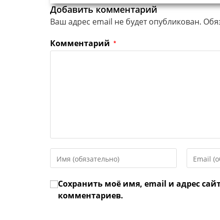
Добавить комментарий
Ваш адрес email не будет опубликован.
Обя
Комментарий
*
Введите
Введите
свое
свой
имя
email-
Сохранить моё имя, email и адрес сай
или
адрес,
имя
чтобы
комментариев.
пользователя,
прокомме
чтобы